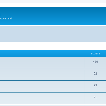
m
 Auverland
SUJETS
486
62
93
91