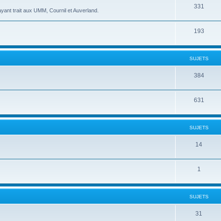
331
yant trait aux UMM, Cournil et Auverland.
193
SUJETS
384
631
SUJETS
14
1
SUJETS
31