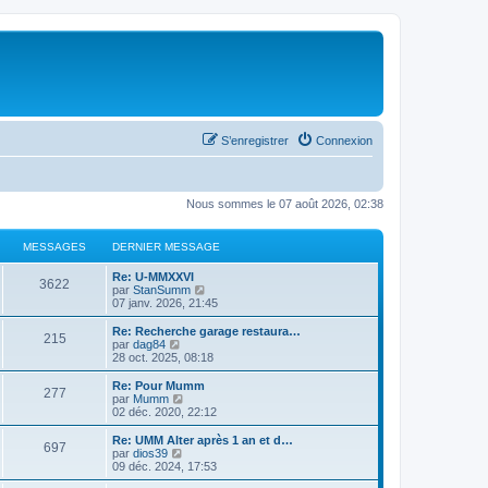
S’enregistrer
Connexion
Nous sommes le 07 août 2026, 02:38
MESSAGES
DERNIER MESSAGE
Re: U-MMXXVI
3622
V
par
StanSumm
o
07 janv. 2026, 21:45
i
r
Re: Recherche garage restaura…
215
l
V
par
dag84
e
o
28 oct. 2025, 08:18
d
i
e
r
Re: Pour Mumm
277
r
l
V
par
Mumm
n
e
o
02 déc. 2020, 22:12
i
d
i
e
e
r
Re: UMM Alter après 1 an et d…
r
697
r
l
V
par
dios39
m
n
e
o
09 déc. 2024, 17:53
e
i
d
i
s
e