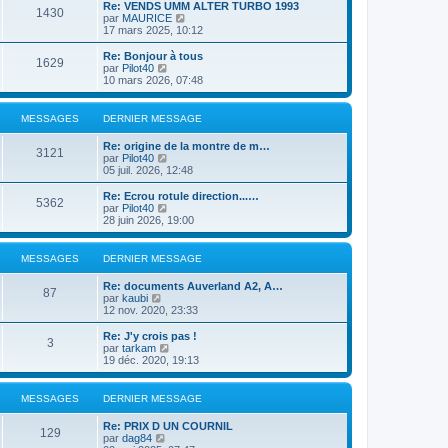
e
r
Re: VENDS UMM ALTER TURBO 1993
s
r
1430
r
l
V
par
MAURICE
a
m
n
e
o
17 mars 2025, 10:12
g
e
i
d
i
e
s
e
e
r
Re: Bonjour à tous
s
r
1629
r
l
V
par
Pilot40
a
m
n
e
o
10 mars 2026, 07:48
g
e
i
d
i
e
s
e
e
r
s
r
r
l
MESSAGES
DERNIER MESSAGE
a
m
n
e
g
e
i
d
e
Re: origine de la montre de m…
s
e
e
3121
V
par
Pilot40
s
r
r
o
05 juil. 2026, 12:48
a
m
n
i
g
e
i
r
e
Re: Ecrou rotule direction...…
s
e
5362
l
V
par
Pilot40
s
r
e
o
28 juin 2026, 19:00
a
m
d
i
g
e
e
r
e
s
r
l
MESSAGES
DERNIER MESSAGE
s
n
e
a
i
d
g
Re: documents Auverland A2, A…
e
e
87
e
V
par
kaubi
r
r
o
12 nov. 2020, 23:33
m
n
i
e
i
r
Re: J'y crois pas !
s
e
3
l
V
par
tarkam
s
r
e
o
19 déc. 2020, 19:13
a
m
d
i
g
e
e
r
e
s
r
l
MESSAGES
DERNIER MESSAGE
s
n
e
a
i
d
g
Re: PRIX D UN COURNIL
e
e
129
e
V
par
dag84
r
r