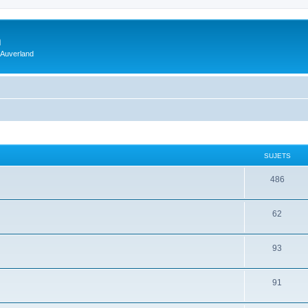
m
 Auverland
SUJETS
486
62
93
91