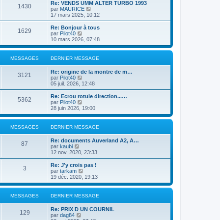
e
r
Re: VENDS UMM ALTER TURBO 1993
s
r
1430
r
l
V
par
MAURICE
a
m
n
e
o
17 mars 2025, 10:12
g
e
i
d
i
e
s
e
e
r
Re: Bonjour à tous
s
r
1629
r
l
V
par
Pilot40
a
m
n
e
o
10 mars 2026, 07:48
g
e
i
d
i
e
s
e
e
r
s
r
r
l
MESSAGES
DERNIER MESSAGE
a
m
n
e
g
e
i
d
e
Re: origine de la montre de m…
s
e
e
3121
V
par
Pilot40
s
r
r
o
05 juil. 2026, 12:48
a
m
n
i
g
e
i
r
e
Re: Ecrou rotule direction...…
s
e
5362
l
V
par
Pilot40
s
r
e
o
28 juin 2026, 19:00
a
m
d
i
g
e
e
r
e
s
r
l
MESSAGES
DERNIER MESSAGE
s
n
e
a
i
d
g
Re: documents Auverland A2, A…
e
e
87
e
V
par
kaubi
r
r
o
12 nov. 2020, 23:33
m
n
i
e
i
r
Re: J'y crois pas !
s
e
3
l
V
par
tarkam
s
r
e
o
19 déc. 2020, 19:13
a
m
d
i
g
e
e
r
e
s
r
l
MESSAGES
DERNIER MESSAGE
s
n
e
a
i
d
g
Re: PRIX D UN COURNIL
e
e
129
e
V
par
dag84
r
r