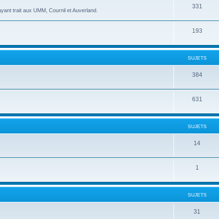
331
yant trait aux UMM, Cournil et Auverland.
193
SUJETS
384
631
SUJETS
14
1
SUJETS
31