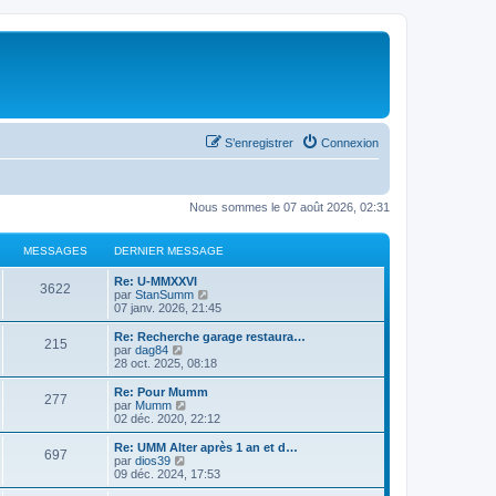
S’enregistrer
Connexion
Nous sommes le 07 août 2026, 02:31
MESSAGES
DERNIER MESSAGE
Re: U-MMXXVI
3622
V
par
StanSumm
o
07 janv. 2026, 21:45
i
r
Re: Recherche garage restaura…
215
l
V
par
dag84
e
o
28 oct. 2025, 08:18
d
i
e
r
Re: Pour Mumm
277
r
l
V
par
Mumm
n
e
o
02 déc. 2020, 22:12
i
d
i
e
e
r
Re: UMM Alter après 1 an et d…
r
697
r
l
V
par
dios39
m
n
e
o
09 déc. 2024, 17:53
e
i
d
i
s
e