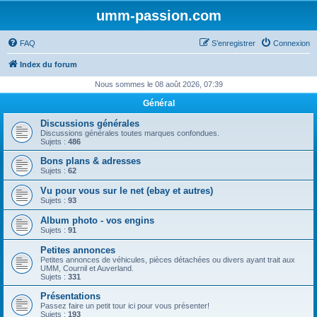
umm-passion.com
FAQ
S’enregistrer
Connexion
Index du forum
Nous sommes le 08 août 2026, 07:39
Général
Discussions générales
Discussions générales toutes marques confondues.
Sujets :
486
Bons plans & adresses
Sujets :
62
Vu pour vous sur le net (ebay et autres)
Sujets :
93
Album photo - vos engins
Sujets :
91
Petites annonces
Petites annonces de véhicules, pièces détachées ou divers ayant trait aux
UMM, Cournil et Auverland.
Sujets :
331
Présentations
Passez faire un petit tour ici pour vous présenter!
Sujets :
193