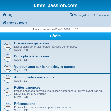
umm-passion.com
FAQ
S’enregistrer
Connexion
Index du forum
Nous sommes le 06 août 2026, 14:28
Général
Discussions générales
Discussions générales toutes marques confondues.
Sujets :
486
Bons plans & adresses
Sujets :
62
Vu pour vous sur le net (ebay et autres)
Sujets :
93
Album photo - vos engins
Sujets :
91
Petites annonces
Petites annonces de véhicules, pièces détachées ou divers ayant trait aux
UMM, Cournil et Auverland.
Sujets :
331
Présentations
Passez faire un petit tour ici pour vous présenter!
Sujets :
193