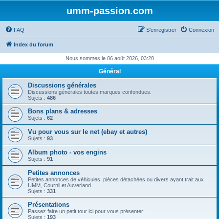
umm-passion.com
FAQ
S’enregistrer
Connexion
Index du forum
Nous sommes le 06 août 2026, 03:20
Général
Discussions générales
Discussions générales toutes marques confondues.
Sujets :
486
Bons plans & adresses
Sujets :
62
Vu pour vous sur le net (ebay et autres)
Sujets :
93
Album photo - vos engins
Sujets :
91
Petites annonces
Petites annonces de véhicules, pièces détachées ou divers ayant trait aux
UMM, Cournil et Auverland.
Sujets :
331
Présentations
Passez faire un petit tour ici pour vous présenter!
Sujets :
193