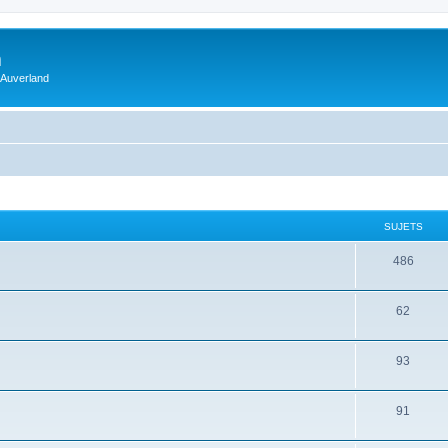
m
 Auverland
SUJETS
486
62
93
91