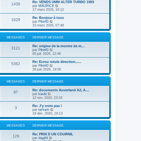
e
r
Re: VENDS UMM ALTER TURBO 1993
s
r
1430
r
l
V
par
MAURICE
a
m
n
e
o
17 mars 2025, 10:12
g
e
i
d
i
e
s
e
e
r
Re: Bonjour à tous
s
r
1629
r
l
V
par
Pilot40
a
m
n
e
o
10 mars 2026, 07:48
g
e
i
d
i
e
s
e
e
r
s
r
r
l
MESSAGES
DERNIER MESSAGE
a
m
n
e
g
e
i
d
e
Re: origine de la montre de m…
s
e
e
3121
V
par
Pilot40
s
r
r
o
05 juil. 2026, 12:48
a
m
n
i
g
e
i
r
e
Re: Ecrou rotule direction...…
s
e
5362
l
V
par
Pilot40
s
r
e
o
28 juin 2026, 19:00
a
m
d
i
g
e
e
r
e
s
r
l
MESSAGES
DERNIER MESSAGE
s
n
e
a
i
d
g
Re: documents Auverland A2, A…
e
e
87
e
V
par
kaubi
r
r
o
12 nov. 2020, 23:33
m
n
i
e
i
r
Re: J'y crois pas !
s
e
3
l
V
par
tarkam
s
r
e
o
19 déc. 2020, 19:13
a
m
d
i
g
e
e
r
e
s
r
l
MESSAGES
DERNIER MESSAGE
s
n
e
a
i
d
g
Re: PRIX D UN COURNIL
e
e
129
e
V
par
dag84
r
r