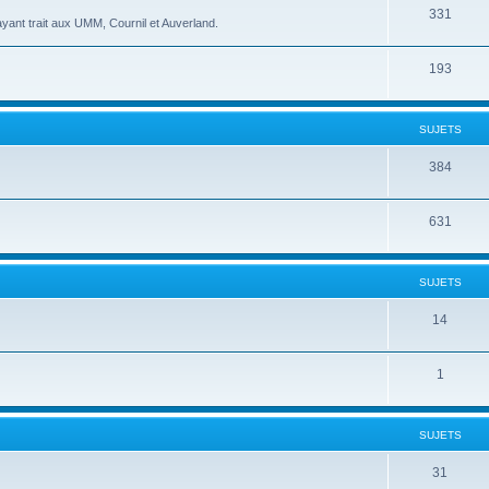
331
yant trait aux UMM, Cournil et Auverland.
193
SUJETS
384
631
SUJETS
14
1
SUJETS
31