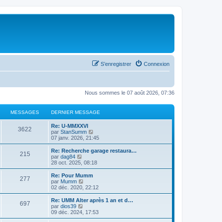
S’enregistrer
Connexion
Nous sommes le 07 août 2026, 07:36
MESSAGES
DERNIER MESSAGE
Re: U-MMXXVI
3622
V
par
StanSumm
o
07 janv. 2026, 21:45
i
r
Re: Recherche garage restaura…
215
l
V
par
dag84
e
o
28 oct. 2025, 08:18
d
i
e
r
Re: Pour Mumm
277
r
l
V
par
Mumm
n
e
o
02 déc. 2020, 22:12
i
d
i
e
e
r
Re: UMM Alter après 1 an et d…
r
697
r
l
V
par
dios39
m
n
e
o
09 déc. 2024, 17:53
e
i
d
i
s
e