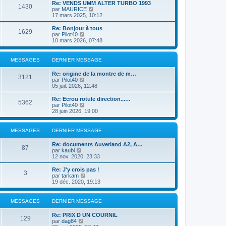
e
r
Re: VENDS UMM ALTER TURBO 1993
s
r
1430
r
l
V
par
MAURICE
a
m
n
e
o
17 mars 2025, 10:12
g
e
i
d
i
e
s
e
e
r
Re: Bonjour à tous
s
r
1629
r
l
V
par
Pilot40
a
m
n
e
o
10 mars 2026, 07:48
g
e
i
d
i
e
s
e
e
r
s
r
r
l
MESSAGES
DERNIER MESSAGE
a
m
n
e
g
e
i
d
e
Re: origine de la montre de m…
s
e
e
3121
V
par
Pilot40
s
r
r
o
05 juil. 2026, 12:48
a
m
n
i
g
e
i
r
e
Re: Ecrou rotule direction...…
s
e
5362
l
V
par
Pilot40
s
r
e
o
28 juin 2026, 19:00
a
m
d
i
g
e
e
r
e
s
r
l
MESSAGES
DERNIER MESSAGE
s
n
e
a
i
d
g
Re: documents Auverland A2, A…
e
e
87
e
V
par
kaubi
r
r
o
12 nov. 2020, 23:33
m
n
i
e
i
r
Re: J'y crois pas !
s
e
3
l
V
par
tarkam
s
r
e
o
19 déc. 2020, 19:13
a
m
d
i
g
e
e
r
e
s
r
l
MESSAGES
DERNIER MESSAGE
s
n
e
a
i
d
g
Re: PRIX D UN COURNIL
e
e
129
e
V
par
dag84
r
r