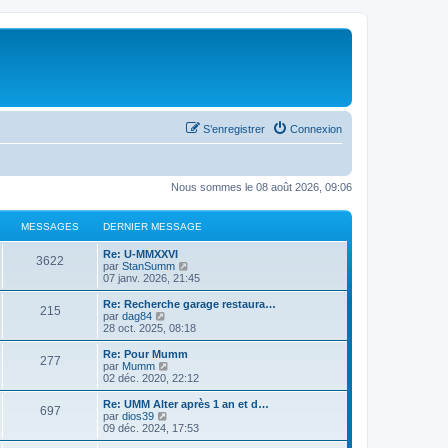
S’enregistrer
Connexion
Nous sommes le 08 août 2026, 09:06
MESSAGES
DERNIER MESSAGE
Re: U-MMXXVI
3622
V
par
StanSumm
o
07 janv. 2026, 21:45
i
r
Re: Recherche garage restaura…
215
l
V
par
dag84
e
o
28 oct. 2025, 08:18
d
i
e
r
Re: Pour Mumm
277
r
l
V
par
Mumm
n
e
o
02 déc. 2020, 22:12
i
d
i
e
e
r
Re: UMM Alter après 1 an et d…
r
697
r
l
V
par
dios39
m
n
e
o
09 déc. 2024, 17:53
e
i
d
i
s
e