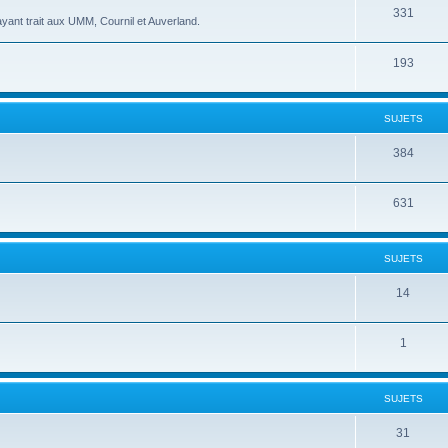
331
yant trait aux UMM, Cournil et Auverland.
193
SUJETS
384
631
SUJETS
14
1
SUJETS
31