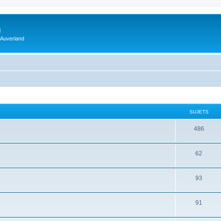
m
 Auverland
SUJETS
486
62
93
91