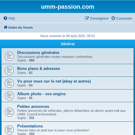
umm-passion.com
FAQ
S’enregistrer
Connexion
Index du forum
Nous sommes le 08 août 2026, 08:52
Général
Discussions générales
Discussions générales toutes marques confondues.
Sujets :
486
Bons plans & adresses
Sujets :
62
Vu pour vous sur le net (ebay et autres)
Sujets :
93
Album photo - vos engins
Sujets :
91
Petites annonces
Petites annonces de véhicules, pièces détachées ou divers ayant trait aux
UMM, Cournil et Auverland.
Sujets :
331
Présentations
Passez faire un petit tour ici pour vous présenter!
Sujets :
193