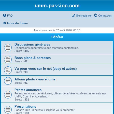
umm-passion.com
FAQ
S’enregistrer
Connexion
Index du forum
Nous sommes le 07 août 2026, 00:15
Général
Discussions générales
Discussions générales toutes marques confondues.
Sujets :
486
Bons plans & adresses
Sujets :
62
Vu pour vous sur le net (ebay et autres)
Sujets :
93
Album photo - vos engins
Sujets :
91
Petites annonces
Petites annonces de véhicules, pièces détachées ou divers ayant trait aux
UMM, Cournil et Auverland.
Sujets :
331
Présentations
Passez faire un petit tour ici pour vous présenter!
Sujets :
193