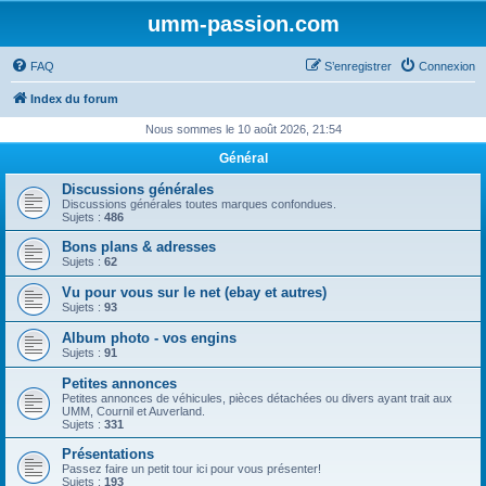
umm-passion.com
FAQ
S’enregistrer
Connexion
Index du forum
Nous sommes le 10 août 2026, 21:54
Général
Discussions générales
Discussions générales toutes marques confondues.
Sujets :
486
Bons plans & adresses
Sujets :
62
Vu pour vous sur le net (ebay et autres)
Sujets :
93
Album photo - vos engins
Sujets :
91
Petites annonces
Petites annonces de véhicules, pièces détachées ou divers ayant trait aux
UMM, Cournil et Auverland.
Sujets :
331
Présentations
Passez faire un petit tour ici pour vous présenter!
Sujets :
193