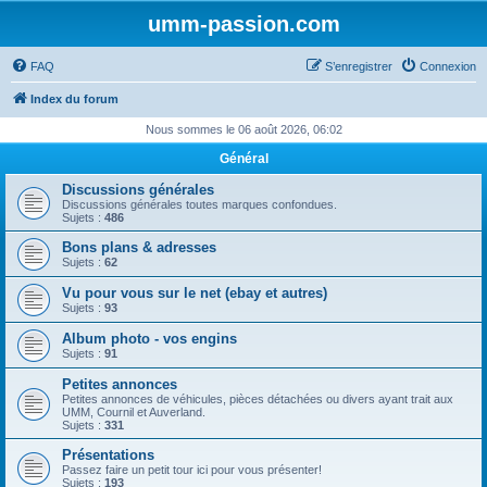
umm-passion.com
FAQ
S’enregistrer
Connexion
Index du forum
Nous sommes le 06 août 2026, 06:02
Général
Discussions générales
Discussions générales toutes marques confondues.
Sujets :
486
Bons plans & adresses
Sujets :
62
Vu pour vous sur le net (ebay et autres)
Sujets :
93
Album photo - vos engins
Sujets :
91
Petites annonces
Petites annonces de véhicules, pièces détachées ou divers ayant trait aux
UMM, Cournil et Auverland.
Sujets :
331
Présentations
Passez faire un petit tour ici pour vous présenter!
Sujets :
193