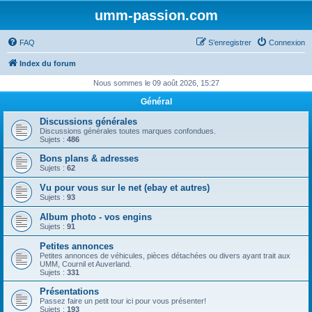
umm-passion.com
FAQ
S’enregistrer
Connexion
Index du forum
Nous sommes le 09 août 2026, 15:27
Général
Discussions générales
Discussions générales toutes marques confondues.
Sujets :
486
Bons plans & adresses
Sujets :
62
Vu pour vous sur le net (ebay et autres)
Sujets :
93
Album photo - vos engins
Sujets :
91
Petites annonces
Petites annonces de véhicules, pièces détachées ou divers ayant trait aux
UMM, Cournil et Auverland.
Sujets :
331
Présentations
Passez faire un petit tour ici pour vous présenter!
Sujets :
193