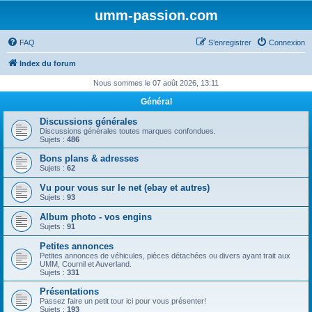
umm-passion.com
FAQ
S’enregistrer
Connexion
Index du forum
Nous sommes le 07 août 2026, 13:11
Général
Discussions générales
Discussions générales toutes marques confondues.
Sujets :
486
Bons plans & adresses
Sujets :
62
Vu pour vous sur le net (ebay et autres)
Sujets :
93
Album photo - vos engins
Sujets :
91
Petites annonces
Petites annonces de véhicules, pièces détachées ou divers ayant trait aux
UMM, Cournil et Auverland.
Sujets :
331
Présentations
Passez faire un petit tour ici pour vous présenter!
Sujets :
193