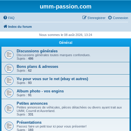
umm-passion.com
FAQ
S’enregistrer
Connexion
Index du forum
Nous sommes le 08 août 2026, 13:24
Général
Discussions générales
Discussions générales toutes marques confondues.
Sujets :
486
Bons plans & adresses
Sujets :
62
Vu pour vous sur le net (ebay et autres)
Sujets :
93
Album photo - vos engins
Sujets :
91
Petites annonces
Petites annonces de véhicules, pièces détachées ou divers ayant trait aux
UMM, Cournil et Auverland.
Sujets :
331
Présentations
Passez faire un petit tour ici pour vous présenter!
Sujets :
193