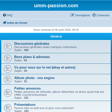
umm-passion.com
FAQ
S’enregistrer
Connexion
Index du forum
Nous sommes le 06 août 2026, 09:25
Général
Discussions générales
Discussions générales toutes marques confondues.
Sujets :
486
Bons plans & adresses
Sujets :
62
Vu pour vous sur le net (ebay et autres)
Sujets :
93
Album photo - vos engins
Sujets :
91
Petites annonces
Petites annonces de véhicules, pièces détachées ou divers ayant trait aux
UMM, Cournil et Auverland.
Sujets :
331
Présentations
Passez faire un petit tour ici pour vous présenter!
Sujets :
193