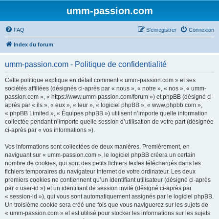
umm-passion.com
FAQ
S’enregistrer
Connexion
Index du forum
umm-passion.com - Politique de confidentialité
Cette politique explique en détail comment « umm-passion.com » et ses
sociétés affiliées (désignés ci-après par « nous », « notre », « nos », « umm-
passion.com », « https://www.umm-passion.com/forum ») et phpBB (désigné ci-
après par « ils », « eux », « leur », « logiciel phpBB », « www.phpbb.com »,
« phpBB Limited », « Équipes phpBB ») utilisent n’importe quelle information
collectée pendant n’importe quelle session d’utilisation de votre part (désignée
ci-après par « vos informations »).
Vos informations sont collectées de deux manières. Premièrement, en
naviguant sur « umm-passion.com », le logiciel phpBB créera un certain
nombre de cookies, qui sont des petits fichiers textes téléchargés dans les
fichiers temporaires du navigateur Internet de votre ordinateur. Les deux
premiers cookies ne contiennent qu’un identifiant utilisateur (désigné ci-après
par « user-id ») et un identifiant de session invité (désigné ci-après par
« session-id »), qui vous sont automatiquement assignés par le logiciel phpBB.
Un troisième cookie sera créé une fois que vous naviguerez sur les sujets de
« umm-passion.com » et est utilisé pour stocker les informations sur les sujets