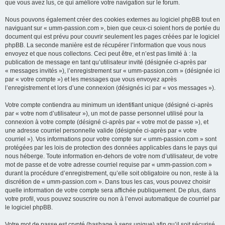
que vous avez lus, ce qui améliore votre navigation sur le forum.
Nous pouvons également créer des cookies externes au logiciel phpBB tout en
naviguant sur « umm-passion.com », bien que ceux-ci soient hors de portée du
document qui est prévu pour couvrir seulement les pages créées par le logiciel
phpBB. La seconde manière est de récupérer l’information que vous nous
envoyez et que nous collectons. Ceci peut être, et n’est pas limité à : la
publication de message en tant qu’utilisateur invité (désignée ci-après par
« messages invités »), l’enregistrement sur « umm-passion.com » (désignée ici
par « votre compte ») et les messages que vous envoyez après
l’enregistrement et lors d’une connexion (désignés ici par « vos messages »).
Votre compte contiendra au minimum un identifiant unique (désigné ci-après
par « votre nom d’utilisateur »), un mot de passe personnel utilisé pour la
connexion à votre compte (désigné ci-après par « votre mot de passe »), et
une adresse courriel personnelle valide (désignée ci-après par « votre
courriel »). Vos informations pour votre compte sur « umm-passion.com » sont
protégées par les lois de protection des données applicables dans le pays qui
nous héberge. Toute information en-dehors de votre nom d’utilisateur, de votre
mot de passe et de votre adresse courriel requise par « umm-passion.com »
durant la procédure d’enregistrement, qu’elle soit obligatoire ou non, reste à la
discrétion de « umm-passion.com ». Dans tous les cas, vous pouvez choisir
quelle information de votre compte sera affichée publiquement. De plus, dans
votre profil, vous pouvez souscrire ou non à l’envoi automatique de courriel par
le logiciel phpBB.
Votre mot de passe est crypté (hashage à sens unique) afin qu’il soit sécurisé.