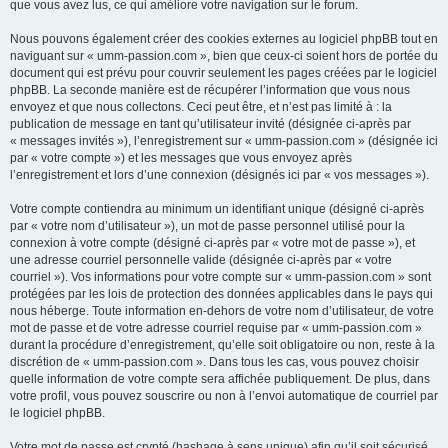
que vous avez lus, ce qui améliore votre navigation sur le forum.
Nous pouvons également créer des cookies externes au logiciel phpBB tout en
naviguant sur « umm-passion.com », bien que ceux-ci soient hors de portée du
document qui est prévu pour couvrir seulement les pages créées par le logiciel
phpBB. La seconde manière est de récupérer l’information que vous nous
envoyez et que nous collectons. Ceci peut être, et n’est pas limité à : la
publication de message en tant qu’utilisateur invité (désignée ci-après par
« messages invités »), l’enregistrement sur « umm-passion.com » (désignée ici
par « votre compte ») et les messages que vous envoyez après
l’enregistrement et lors d’une connexion (désignés ici par « vos messages »).
Votre compte contiendra au minimum un identifiant unique (désigné ci-après
par « votre nom d’utilisateur »), un mot de passe personnel utilisé pour la
connexion à votre compte (désigné ci-après par « votre mot de passe »), et
une adresse courriel personnelle valide (désignée ci-après par « votre
courriel »). Vos informations pour votre compte sur « umm-passion.com » sont
protégées par les lois de protection des données applicables dans le pays qui
nous héberge. Toute information en-dehors de votre nom d’utilisateur, de votre
mot de passe et de votre adresse courriel requise par « umm-passion.com »
durant la procédure d’enregistrement, qu’elle soit obligatoire ou non, reste à la
discrétion de « umm-passion.com ». Dans tous les cas, vous pouvez choisir
quelle information de votre compte sera affichée publiquement. De plus, dans
votre profil, vous pouvez souscrire ou non à l’envoi automatique de courriel par
le logiciel phpBB.
Votre mot de passe est crypté (hashage à sens unique) afin qu’il soit sécurisé.