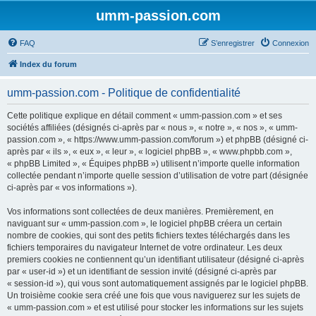
umm-passion.com
FAQ
S’enregistrer
Connexion
Index du forum
umm-passion.com - Politique de confidentialité
Cette politique explique en détail comment « umm-passion.com » et ses
sociétés affiliées (désignés ci-après par « nous », « notre », « nos », « umm-
passion.com », « https://www.umm-passion.com/forum ») et phpBB (désigné ci-
après par « ils », « eux », « leur », « logiciel phpBB », « www.phpbb.com »,
« phpBB Limited », « Équipes phpBB ») utilisent n’importe quelle information
collectée pendant n’importe quelle session d’utilisation de votre part (désignée
ci-après par « vos informations »).
Vos informations sont collectées de deux manières. Premièrement, en
naviguant sur « umm-passion.com », le logiciel phpBB créera un certain
nombre de cookies, qui sont des petits fichiers textes téléchargés dans les
fichiers temporaires du navigateur Internet de votre ordinateur. Les deux
premiers cookies ne contiennent qu’un identifiant utilisateur (désigné ci-après
par « user-id ») et un identifiant de session invité (désigné ci-après par
« session-id »), qui vous sont automatiquement assignés par le logiciel phpBB.
Un troisième cookie sera créé une fois que vous naviguerez sur les sujets de
« umm-passion.com » et est utilisé pour stocker les informations sur les sujets