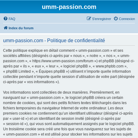
umm-passion.com
FAQ
S’enregistrer
Connexion
Index du forum
umm-passion.com - Politique de confidentialité
Cette politique explique en détail comment « umm-passion.com » et ses
sociétés affiliées (désignés ci-après par « nous », « notre », « nos », « umm-
passion.com », « https://www.umm-passion.com/forum ») et phpBB (désigné ci-
après par « ils », « eux », « leur », « logiciel phpBB », « www.phpbb.com »,
« phpBB Limited », « Équipes phpBB ») utilisent n’importe quelle information
collectée pendant n’importe quelle session d’utilisation de votre part (désignée
ci-après par « vos informations »).
Vos informations sont collectées de deux manières. Premièrement, en
naviguant sur « umm-passion.com », le logiciel phpBB créera un certain
nombre de cookies, qui sont des petits fichiers textes téléchargés dans les
fichiers temporaires du navigateur Internet de votre ordinateur. Les deux
premiers cookies ne contiennent qu’un identifiant utilisateur (désigné ci-après
par « user-id ») et un identifiant de session invité (désigné ci-après par
« session-id »), qui vous sont automatiquement assignés par le logiciel phpBB.
Un troisième cookie sera créé une fois que vous naviguerez sur les sujets de
« umm-passion.com » et est utilisé pour stocker les informations sur les sujets