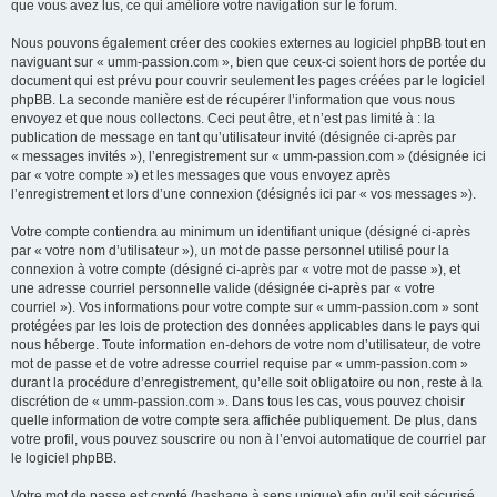
que vous avez lus, ce qui améliore votre navigation sur le forum.
Nous pouvons également créer des cookies externes au logiciel phpBB tout en
naviguant sur « umm-passion.com », bien que ceux-ci soient hors de portée du
document qui est prévu pour couvrir seulement les pages créées par le logiciel
phpBB. La seconde manière est de récupérer l’information que vous nous
envoyez et que nous collectons. Ceci peut être, et n’est pas limité à : la
publication de message en tant qu’utilisateur invité (désignée ci-après par
« messages invités »), l’enregistrement sur « umm-passion.com » (désignée ici
par « votre compte ») et les messages que vous envoyez après
l’enregistrement et lors d’une connexion (désignés ici par « vos messages »).
Votre compte contiendra au minimum un identifiant unique (désigné ci-après
par « votre nom d’utilisateur »), un mot de passe personnel utilisé pour la
connexion à votre compte (désigné ci-après par « votre mot de passe »), et
une adresse courriel personnelle valide (désignée ci-après par « votre
courriel »). Vos informations pour votre compte sur « umm-passion.com » sont
protégées par les lois de protection des données applicables dans le pays qui
nous héberge. Toute information en-dehors de votre nom d’utilisateur, de votre
mot de passe et de votre adresse courriel requise par « umm-passion.com »
durant la procédure d’enregistrement, qu’elle soit obligatoire ou non, reste à la
discrétion de « umm-passion.com ». Dans tous les cas, vous pouvez choisir
quelle information de votre compte sera affichée publiquement. De plus, dans
votre profil, vous pouvez souscrire ou non à l’envoi automatique de courriel par
le logiciel phpBB.
Votre mot de passe est crypté (hashage à sens unique) afin qu’il soit sécurisé.