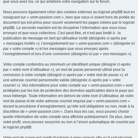
que vous avez lus, ce qui améliore votre navigation sur le forum.
Nous pouvons également créer des cookies externes au logiciel phpBB tout en
naviguant sur « umm-passion.com », bien que ceux-ci soient hors de portée du
document qui est prévu pour couvrir seulement les pages créées par le logiciel
phpBB. La seconde manière est de récupérer l’information que vous nous
envoyez et que nous collectons. Ceci peut être, et n’est pas limité à : la
publication de message en tant qu’utilisateur invité (désignée ci-après par
« messages invités »), l’enregistrement sur « umm-passion.com » (désignée ici
par « votre compte ») et les messages que vous envoyez après
l’enregistrement et lors d’une connexion (désignés ici par « vos messages »).
Votre compte contiendra au minimum un identifiant unique (désigné ci-après
par « votre nom d’utilisateur »), un mot de passe personnel utilisé pour la
connexion à votre compte (désigné ci-après par « votre mot de passe »), et
une adresse courriel personnelle valide (désignée ci-après par « votre
courriel »). Vos informations pour votre compte sur « umm-passion.com » sont
protégées par les lois de protection des données applicables dans le pays qui
nous héberge. Toute information en-dehors de votre nom d’utilisateur, de votre
mot de passe et de votre adresse courriel requise par « umm-passion.com »
durant la procédure d’enregistrement, qu’elle soit obligatoire ou non, reste à la
discrétion de « umm-passion.com ». Dans tous les cas, vous pouvez choisir
quelle information de votre compte sera affichée publiquement. De plus, dans
votre profil, vous pouvez souscrire ou non à l’envoi automatique de courriel par
le logiciel phpBB.
Votre mot de passe est crypté (hashage à sens unique) afin qu’il soit sécurisé.