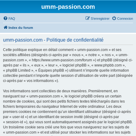
umm-passion.com
FAQ
S’enregistrer
Connexion
Index du forum
umm-passion.com - Politique de confidentialité
Cette politique explique en détail comment « umm-passion.com » et ses
sociétés affiliées (désignés ci-après par « nous », « notre », « nos », « umm-
passion.com », « https://www.umm-passion.com/forum ») et phpBB (désigné ci-
après par « ils », « eux », « leur », « logiciel phpBB », « www.phpbb.com »,
« phpBB Limited », « Équipes phpBB ») utilisent n’importe quelle information
collectée pendant n’importe quelle session d’utilisation de votre part (désignée
ci-après par « vos informations »).
Vos informations sont collectées de deux manières. Premièrement, en
naviguant sur « umm-passion.com », le logiciel phpBB créera un certain
nombre de cookies, qui sont des petits fichiers textes téléchargés dans les
fichiers temporaires du navigateur Internet de votre ordinateur. Les deux
premiers cookies ne contiennent qu’un identifiant utilisateur (désigné ci-après
par « user-id ») et un identifiant de session invité (désigné ci-après par
« session-id »), qui vous sont automatiquement assignés par le logiciel phpBB.
Un troisième cookie sera créé une fois que vous naviguerez sur les sujets de
« umm-passion.com » et est utilisé pour stocker les informations sur les sujets