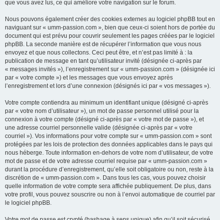
que vous avez lus, ce qui améliore votre navigation sur le forum.
Nous pouvons également créer des cookies externes au logiciel phpBB tout en
naviguant sur « umm-passion.com », bien que ceux-ci soient hors de portée du
document qui est prévu pour couvrir seulement les pages créées par le logiciel
phpBB. La seconde manière est de récupérer l’information que vous nous
envoyez et que nous collectons. Ceci peut être, et n’est pas limité à : la
publication de message en tant qu’utilisateur invité (désignée ci-après par
« messages invités »), l’enregistrement sur « umm-passion.com » (désignée ici
par « votre compte ») et les messages que vous envoyez après
l’enregistrement et lors d’une connexion (désignés ici par « vos messages »).
Votre compte contiendra au minimum un identifiant unique (désigné ci-après
par « votre nom d’utilisateur »), un mot de passe personnel utilisé pour la
connexion à votre compte (désigné ci-après par « votre mot de passe »), et
une adresse courriel personnelle valide (désignée ci-après par « votre
courriel »). Vos informations pour votre compte sur « umm-passion.com » sont
protégées par les lois de protection des données applicables dans le pays qui
nous héberge. Toute information en-dehors de votre nom d’utilisateur, de votre
mot de passe et de votre adresse courriel requise par « umm-passion.com »
durant la procédure d’enregistrement, qu’elle soit obligatoire ou non, reste à la
discrétion de « umm-passion.com ». Dans tous les cas, vous pouvez choisir
quelle information de votre compte sera affichée publiquement. De plus, dans
votre profil, vous pouvez souscrire ou non à l’envoi automatique de courriel par
le logiciel phpBB.
Votre mot de passe est crypté (hashage à sens unique) afin qu’il soit sécurisé.