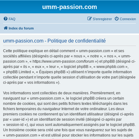
umm-passion.com
FAQ
S’enregistrer
Connexion
Index du forum
umm-passion.com - Politique de confidentialité
Cette politique explique en détail comment « umm-passion.com » et ses
sociétés affiliées (désignés ci-après par « nous », « notre », « nos », « umm-
passion.com », « https://www.umm-passion.com/forum ») et phpBB (désigné ci-
après par « ils », « eux », « leur », « logiciel phpBB », « www.phpbb.com »,
« phpBB Limited », « Équipes phpBB ») utilisent n’importe quelle information
collectée pendant n’importe quelle session d’utilisation de votre part (désignée
ci-après par « vos informations »).
Vos informations sont collectées de deux manières. Premièrement, en
naviguant sur « umm-passion.com », le logiciel phpBB créera un certain
nombre de cookies, qui sont des petits fichiers textes téléchargés dans les
fichiers temporaires du navigateur Internet de votre ordinateur. Les deux
premiers cookies ne contiennent qu’un identifiant utilisateur (désigné ci-après
par « user-id ») et un identifiant de session invité (désigné ci-après par
« session-id »), qui vous sont automatiquement assignés par le logiciel phpBB.
Un troisième cookie sera créé une fois que vous naviguerez sur les sujets de
« umm-passion.com » et est utilisé pour stocker les informations sur les sujets