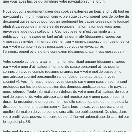
que vous avez lus, ce qui améliore votre navigation sur le forum.
Nous pouvons également créer des cookies externes au logiciel phpBB tout en
naviguant sur « umm-passion.com », bien que ceux-ci soient hors de portée du
document qui est prévu pour couvrir seulement les pages créées par le logiciel
phpBB. La seconde manière est de récupérer l’information que vous nous
envoyez et que nous collectons. Ceci peut être, et n’est pas limité à : la
publication de message en tant qu’utilisateur invité (désignée ci-après par
« messages invités »), l’enregistrement sur « umm-passion.com » (désignée ici
par « votre compte ») et les messages que vous envoyez après
l’enregistrement et lors d’une connexion (désignés ici par « vos messages »).
Votre compte contiendra au minimum un identifiant unique (désigné ci-après
par « votre nom d’utilisateur »), un mot de passe personnel utilisé pour la
connexion à votre compte (désigné ci-après par « votre mot de passe »), et
une adresse courriel personnelle valide (désignée ci-après par « votre
courriel »). Vos informations pour votre compte sur « umm-passion.com » sont
protégées par les lois de protection des données applicables dans le pays qui
nous héberge. Toute information en-dehors de votre nom d’utilisateur, de votre
mot de passe et de votre adresse courriel requise par « umm-passion.com »
durant la procédure d’enregistrement, qu’elle soit obligatoire ou non, reste à la
discrétion de « umm-passion.com ». Dans tous les cas, vous pouvez choisir
quelle information de votre compte sera affichée publiquement. De plus, dans
votre profil, vous pouvez souscrire ou non à l’envoi automatique de courriel par
le logiciel phpBB.
Votre mot de passe est crypté (hashage à sens unique) afin qu’il soit sécurisé.