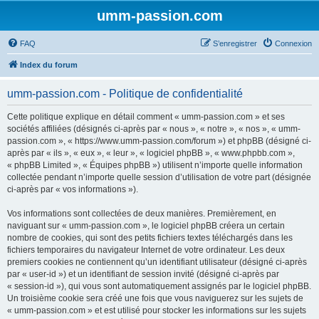
umm-passion.com
FAQ
S’enregistrer
Connexion
Index du forum
umm-passion.com - Politique de confidentialité
Cette politique explique en détail comment « umm-passion.com » et ses
sociétés affiliées (désignés ci-après par « nous », « notre », « nos », « umm-
passion.com », « https://www.umm-passion.com/forum ») et phpBB (désigné ci-
après par « ils », « eux », « leur », « logiciel phpBB », « www.phpbb.com »,
« phpBB Limited », « Équipes phpBB ») utilisent n’importe quelle information
collectée pendant n’importe quelle session d’utilisation de votre part (désignée
ci-après par « vos informations »).
Vos informations sont collectées de deux manières. Premièrement, en
naviguant sur « umm-passion.com », le logiciel phpBB créera un certain
nombre de cookies, qui sont des petits fichiers textes téléchargés dans les
fichiers temporaires du navigateur Internet de votre ordinateur. Les deux
premiers cookies ne contiennent qu’un identifiant utilisateur (désigné ci-après
par « user-id ») et un identifiant de session invité (désigné ci-après par
« session-id »), qui vous sont automatiquement assignés par le logiciel phpBB.
Un troisième cookie sera créé une fois que vous naviguerez sur les sujets de
« umm-passion.com » et est utilisé pour stocker les informations sur les sujets