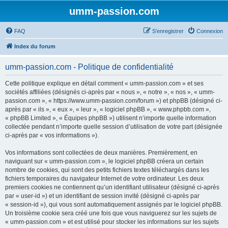
umm-passion.com
FAQ
S’enregistrer
Connexion
Index du forum
umm-passion.com - Politique de confidentialité
Cette politique explique en détail comment « umm-passion.com » et ses
sociétés affiliées (désignés ci-après par « nous », « notre », « nos », « umm-
passion.com », « https://www.umm-passion.com/forum ») et phpBB (désigné ci-
après par « ils », « eux », « leur », « logiciel phpBB », « www.phpbb.com »,
« phpBB Limited », « Équipes phpBB ») utilisent n’importe quelle information
collectée pendant n’importe quelle session d’utilisation de votre part (désignée
ci-après par « vos informations »).
Vos informations sont collectées de deux manières. Premièrement, en
naviguant sur « umm-passion.com », le logiciel phpBB créera un certain
nombre de cookies, qui sont des petits fichiers textes téléchargés dans les
fichiers temporaires du navigateur Internet de votre ordinateur. Les deux
premiers cookies ne contiennent qu’un identifiant utilisateur (désigné ci-après
par « user-id ») et un identifiant de session invité (désigné ci-après par
« session-id »), qui vous sont automatiquement assignés par le logiciel phpBB.
Un troisième cookie sera créé une fois que vous naviguerez sur les sujets de
« umm-passion.com » et est utilisé pour stocker les informations sur les sujets