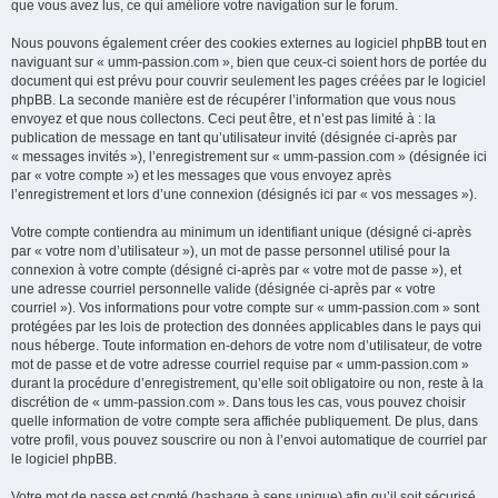
que vous avez lus, ce qui améliore votre navigation sur le forum.
Nous pouvons également créer des cookies externes au logiciel phpBB tout en
naviguant sur « umm-passion.com », bien que ceux-ci soient hors de portée du
document qui est prévu pour couvrir seulement les pages créées par le logiciel
phpBB. La seconde manière est de récupérer l’information que vous nous
envoyez et que nous collectons. Ceci peut être, et n’est pas limité à : la
publication de message en tant qu’utilisateur invité (désignée ci-après par
« messages invités »), l’enregistrement sur « umm-passion.com » (désignée ici
par « votre compte ») et les messages que vous envoyez après
l’enregistrement et lors d’une connexion (désignés ici par « vos messages »).
Votre compte contiendra au minimum un identifiant unique (désigné ci-après
par « votre nom d’utilisateur »), un mot de passe personnel utilisé pour la
connexion à votre compte (désigné ci-après par « votre mot de passe »), et
une adresse courriel personnelle valide (désignée ci-après par « votre
courriel »). Vos informations pour votre compte sur « umm-passion.com » sont
protégées par les lois de protection des données applicables dans le pays qui
nous héberge. Toute information en-dehors de votre nom d’utilisateur, de votre
mot de passe et de votre adresse courriel requise par « umm-passion.com »
durant la procédure d’enregistrement, qu’elle soit obligatoire ou non, reste à la
discrétion de « umm-passion.com ». Dans tous les cas, vous pouvez choisir
quelle information de votre compte sera affichée publiquement. De plus, dans
votre profil, vous pouvez souscrire ou non à l’envoi automatique de courriel par
le logiciel phpBB.
Votre mot de passe est crypté (hashage à sens unique) afin qu’il soit sécurisé.