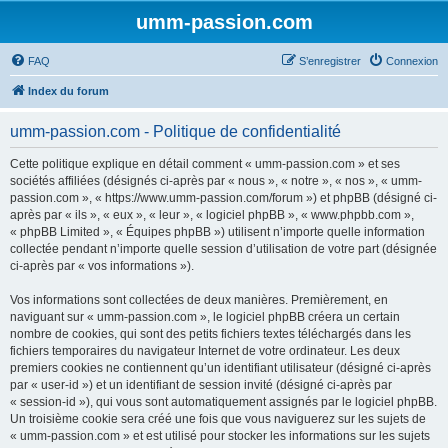
umm-passion.com
FAQ
S’enregistrer
Connexion
Index du forum
umm-passion.com - Politique de confidentialité
Cette politique explique en détail comment « umm-passion.com » et ses
sociétés affiliées (désignés ci-après par « nous », « notre », « nos », « umm-
passion.com », « https://www.umm-passion.com/forum ») et phpBB (désigné ci-
après par « ils », « eux », « leur », « logiciel phpBB », « www.phpbb.com »,
« phpBB Limited », « Équipes phpBB ») utilisent n’importe quelle information
collectée pendant n’importe quelle session d’utilisation de votre part (désignée
ci-après par « vos informations »).
Vos informations sont collectées de deux manières. Premièrement, en
naviguant sur « umm-passion.com », le logiciel phpBB créera un certain
nombre de cookies, qui sont des petits fichiers textes téléchargés dans les
fichiers temporaires du navigateur Internet de votre ordinateur. Les deux
premiers cookies ne contiennent qu’un identifiant utilisateur (désigné ci-après
par « user-id ») et un identifiant de session invité (désigné ci-après par
« session-id »), qui vous sont automatiquement assignés par le logiciel phpBB.
Un troisième cookie sera créé une fois que vous naviguerez sur les sujets de
« umm-passion.com » et est utilisé pour stocker les informations sur les sujets