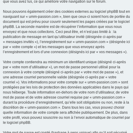
que vous avez lus, ce qui améliore votre navigation sur le forum.
Nous pouvons également créer des cookies externes au logiciel phpBB tout en
naviguant sur « umm-passion.com », bien que ceux-ci soient hors de portée du
document qui est prévu pour couvrir seulement les pages créées par le logiciel
phpBB. La seconde manière est de récupérer l’information que vous nous
envoyez et que nous collectons. Ceci peut être, et n’est pas limité à : la
publication de message en tant qu’utilisateur invité (désignée ci-après par
« messages invités »), l’enregistrement sur « umm-passion.com » (désignée ici
par « votre compte ») et les messages que vous envoyez après
l’enregistrement et lors d’une connexion (désignés ici par « vos messages »).
Votre compte contiendra au minimum un identifiant unique (désigné ci-après
par « votre nom d’utilisateur »), un mot de passe personnel utilisé pour la
connexion à votre compte (désigné ci-après par « votre mot de passe »), et
une adresse courriel personnelle valide (désignée ci-après par « votre
courriel »). Vos informations pour votre compte sur « umm-passion.com » sont
protégées par les lois de protection des données applicables dans le pays qui
nous héberge. Toute information en-dehors de votre nom d’utilisateur, de votre
mot de passe et de votre adresse courriel requise par « umm-passion.com »
durant la procédure d’enregistrement, qu’elle soit obligatoire ou non, reste à la
discrétion de « umm-passion.com ». Dans tous les cas, vous pouvez choisir
quelle information de votre compte sera affichée publiquement. De plus, dans
votre profil, vous pouvez souscrire ou non à l’envoi automatique de courriel par
le logiciel phpBB.
Votre mot de passe est crypté (hashage à sens unique) afin qu’il soit sécurisé.