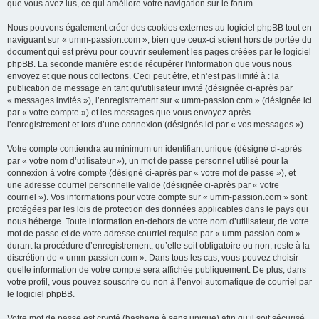
que vous avez lus, ce qui améliore votre navigation sur le forum.
Nous pouvons également créer des cookies externes au logiciel phpBB tout en
naviguant sur « umm-passion.com », bien que ceux-ci soient hors de portée du
document qui est prévu pour couvrir seulement les pages créées par le logiciel
phpBB. La seconde manière est de récupérer l’information que vous nous
envoyez et que nous collectons. Ceci peut être, et n’est pas limité à : la
publication de message en tant qu’utilisateur invité (désignée ci-après par
« messages invités »), l’enregistrement sur « umm-passion.com » (désignée ici
par « votre compte ») et les messages que vous envoyez après
l’enregistrement et lors d’une connexion (désignés ici par « vos messages »).
Votre compte contiendra au minimum un identifiant unique (désigné ci-après
par « votre nom d’utilisateur »), un mot de passe personnel utilisé pour la
connexion à votre compte (désigné ci-après par « votre mot de passe »), et
une adresse courriel personnelle valide (désignée ci-après par « votre
courriel »). Vos informations pour votre compte sur « umm-passion.com » sont
protégées par les lois de protection des données applicables dans le pays qui
nous héberge. Toute information en-dehors de votre nom d’utilisateur, de votre
mot de passe et de votre adresse courriel requise par « umm-passion.com »
durant la procédure d’enregistrement, qu’elle soit obligatoire ou non, reste à la
discrétion de « umm-passion.com ». Dans tous les cas, vous pouvez choisir
quelle information de votre compte sera affichée publiquement. De plus, dans
votre profil, vous pouvez souscrire ou non à l’envoi automatique de courriel par
le logiciel phpBB.
Votre mot de passe est crypté (hashage à sens unique) afin qu’il soit sécurisé.