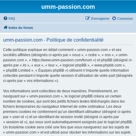
umm-passion.com
FAQ
S’enregistrer
Connexion
Index du forum
umm-passion.com - Politique de confidentialité
Cette politique explique en détail comment « umm-passion.com » et ses
sociétés affiliées (désignés ci-après par « nous », « notre », « nos », « umm-
passion.com », « https://www.umm-passion.com/forum ») et phpBB (désigné ci-
après par « ils », « eux », « leur », « logiciel phpBB », « www.phpbb.com »,
« phpBB Limited », « Équipes phpBB ») utilisent n’importe quelle information
collectée pendant n’importe quelle session d’utilisation de votre part (désignée
ci-après par « vos informations »).
Vos informations sont collectées de deux manières. Premièrement, en
naviguant sur « umm-passion.com », le logiciel phpBB créera un certain
nombre de cookies, qui sont des petits fichiers textes téléchargés dans les
fichiers temporaires du navigateur Internet de votre ordinateur. Les deux
premiers cookies ne contiennent qu’un identifiant utilisateur (désigné ci-après
par « user-id ») et un identifiant de session invité (désigné ci-après par
« session-id »), qui vous sont automatiquement assignés par le logiciel phpBB.
Un troisième cookie sera créé une fois que vous naviguerez sur les sujets de
« umm-passion.com » et est utilisé pour stocker les informations sur les sujets