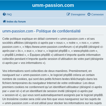
umm-passion.com
FAQ
S’enregistrer
Connexion
Index du forum
umm-passion.com - Politique de confidentialité
Cette politique explique en détail comment « umm-passion.com » et ses
sociétés affiliées (désignés ci-après par « nous », « notre », « nos », « umm-
passion.com », « https://www.umm-passion.com/forum ») et phpBB (désigné ci-
après par « ils », « eux », « leur », « logiciel phpBB », « www.phpbb.com »,
« phpBB Limited », « Équipes phpBB ») utilisent n’importe quelle information
collectée pendant n’importe quelle session d’utilisation de votre part (désignée
ci-après par « vos informations »).
Vos informations sont collectées de deux manières. Premièrement, en
naviguant sur « umm-passion.com », le logiciel phpBB créera un certain
nombre de cookies, qui sont des petits fichiers textes téléchargés dans les
fichiers temporaires du navigateur Internet de votre ordinateur. Les deux
premiers cookies ne contiennent qu’un identifiant utilisateur (désigné ci-après
par « user-id ») et un identifiant de session invité (désigné ci-après par
« session-id »), qui vous sont automatiquement assignés par le logiciel phpBB.
Un troisième cookie sera créé une fois que vous naviguerez sur les sujets de
« umm-passion.com » et est utilisé pour stocker les informations sur les sujets