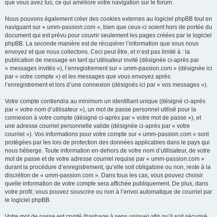
que vous avez lus, ce qui améliore votre navigation sur le forum.
Nous pouvons également créer des cookies externes au logiciel phpBB tout en
naviguant sur « umm-passion.com », bien que ceux-ci soient hors de portée du
document qui est prévu pour couvrir seulement les pages créées par le logiciel
phpBB. La seconde manière est de récupérer l’information que vous nous
envoyez et que nous collectons. Ceci peut être, et n’est pas limité à : la
publication de message en tant qu’utilisateur invité (désignée ci-après par
« messages invités »), l’enregistrement sur « umm-passion.com » (désignée ici
par « votre compte ») et les messages que vous envoyez après
l’enregistrement et lors d’une connexion (désignés ici par « vos messages »).
Votre compte contiendra au minimum un identifiant unique (désigné ci-après
par « votre nom d’utilisateur »), un mot de passe personnel utilisé pour la
connexion à votre compte (désigné ci-après par « votre mot de passe »), et
une adresse courriel personnelle valide (désignée ci-après par « votre
courriel »). Vos informations pour votre compte sur « umm-passion.com » sont
protégées par les lois de protection des données applicables dans le pays qui
nous héberge. Toute information en-dehors de votre nom d’utilisateur, de votre
mot de passe et de votre adresse courriel requise par « umm-passion.com »
durant la procédure d’enregistrement, qu’elle soit obligatoire ou non, reste à la
discrétion de « umm-passion.com ». Dans tous les cas, vous pouvez choisir
quelle information de votre compte sera affichée publiquement. De plus, dans
votre profil, vous pouvez souscrire ou non à l’envoi automatique de courriel par
le logiciel phpBB.
Votre mot de passe est crypté (hashage à sens unique) afin qu’il soit sécurisé.