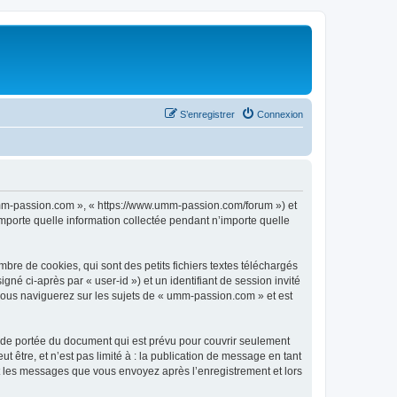
S’enregistrer
Connexion
 umm-passion.com », « https://www.umm-passion.com/forum ») et
importe quelle information collectée pendant n’importe quelle
re de cookies, qui sont des petits fichiers textes téléchargés
gné ci-après par « user-id ») et un identifiant de session invité
 vous naviguerez sur les sujets de « umm-passion.com » et est
de portée du document qui est prévu pour couvrir seulement
être, et n’est pas limité à : la publication de message en tant
et les messages que vous envoyez après l’enregistrement et lors