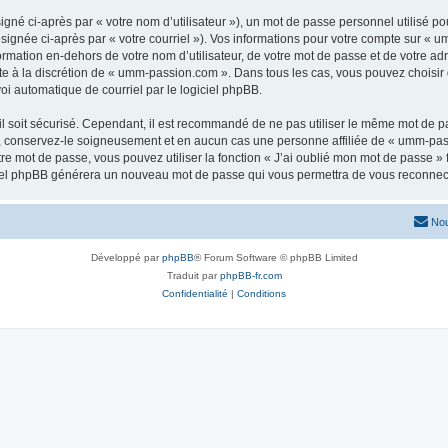
gné ci-après par « votre nom d’utilisateur »), un mot de passe personnel utilisé po
signée ci-après par « votre courriel »). Vos informations pour votre compte sur « 
rmation en-dehors de votre nom d’utilisateur, de votre mot de passe et de votre ad
este à la discrétion de « umm-passion.com ». Dans tous les cas, vous pouvez choisir
voi automatique de courriel par le logiciel phpBB.
l soit sécurisé. Cependant, il est recommandé de ne pas utiliser le même mot de pas
 conservez-le soigneusement et en aucun cas une personne affiliée de « umm-pass
re mot de passe, vous pouvez utiliser la fonction « J’ai oublié mon mot de passe 
logiciel phpBB générera un nouveau mot de passe qui vous permettra de vous reconnec
Nou
Développé par
phpBB
® Forum Software © phpBB Limited
Traduit par
phpBB-fr.com
Confidentialité
|
Conditions