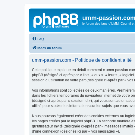
umm-passion.co
le forum des fans d'UMM, Cournil et
FAQ
Index du forum
umm-passion.com - Politique de confidentialité
Cette politique explique en détail comment « umm-passion.com »
phpBB (désigné ci-après par « ils », « eux », « leur », « logic
session d’utilisation de votre part (désignée ci-après par « vos 
Vos informations sont collectées de deux manières. Premièremen
dans les fichiers temporaires du navigateur Internet de votre ord
(désigné ci-après par « session-id »), qui vous sont automatiq
utilisé pour stocker les informations sur les sujets que vous ave
Nous pouvons également créer des cookies externes au logicie
les pages créées par le logiciel phpBB. La seconde manière est 
qu’utilisateur invité (désignée ci-après par « messages invité
d’une connexion (désignés ici par « vos messages »).