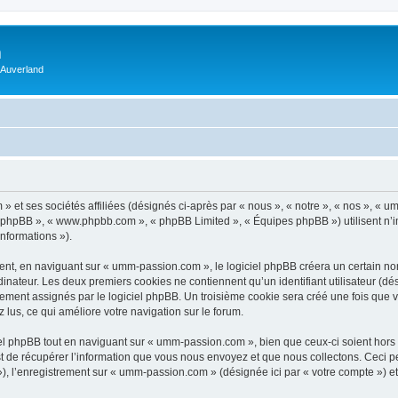
m
 Auverland
 et ses sociétés affiliées (désignés ci-après par « nous », « notre », « nos », «
iel phpBB », « www.phpbb.com », « phpBB Limited », « Équipes phpBB ») utilisent n’
informations »).
t, en naviguant sur « umm-passion.com », le logiciel phpBB créera un certain nomb
inateur. Les deux premiers cookies ne contiennent qu’un identifiant utilisateur (dési
uement assignés par le logiciel phpBB. Un troisième cookie sera créé une fois que
z lus, ce qui améliore votre navigation sur le forum.
l phpBB tout en naviguant sur « umm-passion.com », bien que ceux-ci soient hors 
de récupérer l’information que vous nous envoyez et que nous collectons. Ceci peut 
s »), l’enregistrement sur « umm-passion.com » (désignée ici par « votre compte ») 