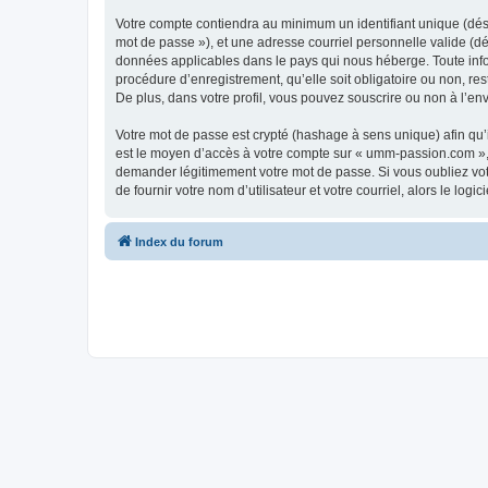
Votre compte contiendra au minimum un identifiant unique (dési
mot de passe »), et une adresse courriel personnelle valide (dé
données applicables dans le pays qui nous héberge. Toute info
procédure d’enregistrement, qu’elle soit obligatoire ou non, r
De plus, dans votre profil, vous pouvez souscrire ou non à l’en
Votre mot de passe est crypté (hashage à sens unique) afin qu’i
est le moyen d’accès à votre compte sur « umm-passion.com »,
demander légitimement votre mot de passe. Si vous oubliez vot
de fournir votre nom d’utilisateur et votre courriel, alors le 
Index du forum