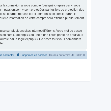
ur la connexion à votre compte (désigné ci-après par « votre
umm-passion.com » sont protégées par les lois de protection des
resse courriel requise par « umm-passion.com » durant la
 quelle information de votre compte sera affichée publiquement.
se sur plusieurs sites Internet différents. Votre mot de passe
ion.com », de phpBB ou une d’une tierce partie ne peut vous
» fournie par le logiciel phpBB. Ce processus vous demandera
ter.
s contacter
Supprimer les cookies
Heures au format
UTC+01:00