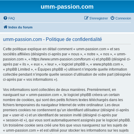
umm-passion.com
FAQ
S’enregistrer
Connexion
Index du forum
umm-passion.com - Politique de confidentialité
Cette politique explique en détail comment « umm-passion.com » et ses
sociétés affiliées (désignés ci-après par « nous », « notre », « nos », « umm-
passion.com », « https://www.umm-passion.com/forum ») et phpBB (désigné ci-
après par « ils », « eux », « leur », « logiciel phpBB », « www.phpbb.com »,
« phpBB Limited », « Équipes phpBB ») utilisent n’importe quelle information
collectée pendant n’importe quelle session d’utilisation de votre part (désignée
ci-après par « vos informations »).
Vos informations sont collectées de deux manières. Premièrement, en
naviguant sur « umm-passion.com », le logiciel phpBB créera un certain
nombre de cookies, qui sont des petits fichiers textes téléchargés dans les
fichiers temporaires du navigateur Internet de votre ordinateur. Les deux
premiers cookies ne contiennent qu’un identifiant utilisateur (désigné ci-après
par « user-id ») et un identifiant de session invité (désigné ci-après par
« session-id »), qui vous sont automatiquement assignés par le logiciel phpBB.
Un troisième cookie sera créé une fois que vous naviguerez sur les sujets de
« umm-passion.com » et est utilisé pour stocker les informations sur les sujets