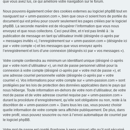
que vous avez lus, ce qui améliore votre navigation sur le forum.
Nous pouvons également créer des cookies externes au logiciel phpBB tout en
naviguant sur « umm-passion.com », bien que ceux-ci soient hors de portée du
document qui est prévu pour couvrir seulement les pages créées par le logiciel
phpBB. La seconde manière est de récupérer l’information que vous nous
envoyez et que nous collectons. Ceci peut être, et n’est pas limité à : la
publication de message en tant qu’utilisateur invité (désignée ci-après par
« messages invités »), l’enregistrement sur « umm-passion.com » (désignée ici
par « votre compte ») et les messages que vous envoyez après
l’enregistrement et lors d’une connexion (désignés ici par « vos messages »).
Votre compte contiendra au minimum un identifiant unique (désigné ci-après
par « votre nom d’utilisateur »), un mot de passe personnel utilisé pour la
connexion à votre compte (désigné ci-après par « votre mot de passe »), et
une adresse courriel personnelle valide (désignée ci-après par « votre
courriel »). Vos informations pour votre compte sur « umm-passion.com » sont
protégées par les lois de protection des données applicables dans le pays qui
nous héberge. Toute information en-dehors de votre nom d’utilisateur, de votre
mot de passe et de votre adresse courriel requise par « umm-passion.com »
durant la procédure d’enregistrement, qu’elle soit obligatoire ou non, reste à la
discrétion de « umm-passion.com ». Dans tous les cas, vous pouvez choisir
quelle information de votre compte sera affichée publiquement. De plus, dans
votre profil, vous pouvez souscrire ou non à l’envoi automatique de courriel par
le logiciel phpBB.
Votre mot de passe est crypté (hashage à sens unique) afin qu’il soit sécurisé.