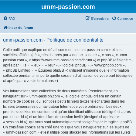
umm-passion.com
FAQ
S’enregistrer
Connexion
Index du forum
umm-passion.com - Politique de confidentialité
Cette politique explique en détail comment « umm-passion.com » et ses
sociétés affiliées (désignés ci-après par « nous », « notre », « nos », « umm-
passion.com », « https://www.umm-passion.com/forum ») et phpBB (désigné ci-
après par « ils », « eux », « leur », « logiciel phpBB », « www.phpbb.com »,
« phpBB Limited », « Équipes phpBB ») utilisent n’importe quelle information
collectée pendant n’importe quelle session d’utilisation de votre part (désignée
ci-après par « vos informations »).
Vos informations sont collectées de deux manières. Premièrement, en
naviguant sur « umm-passion.com », le logiciel phpBB créera un certain
nombre de cookies, qui sont des petits fichiers textes téléchargés dans les
fichiers temporaires du navigateur Internet de votre ordinateur. Les deux
premiers cookies ne contiennent qu’un identifiant utilisateur (désigné ci-après
par « user-id ») et un identifiant de session invité (désigné ci-après par
« session-id »), qui vous sont automatiquement assignés par le logiciel phpBB.
Un troisième cookie sera créé une fois que vous naviguerez sur les sujets de
« umm-passion.com » et est utilisé pour stocker les informations sur les sujets