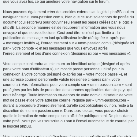
que vous avez lus, ce qui améliore votre navigation sur le forum.
Nous pouvons également créer des cookies externes au logiciel phpBB tout en
naviguant sur « umm-passion.com », bien que ceux-ci soient hors de portée du
document qui est prévu pour couvrir seulement les pages créées par le logiciel
phpBB. La seconde manière est de récupérer l’information que vous nous
envoyez et que nous collectons. Ceci peut être, et n’est pas limité à : la
publication de message en tant qu’utilisateur invité (désignée ci-après par
« messages invités »), l’enregistrement sur « umm-passion.com » (désignée ici
par « votre compte ») et les messages que vous envoyez après
l’enregistrement et lors d’une connexion (désignés ici par « vos messages »).
Votre compte contiendra au minimum un identifiant unique (désigné ci-après
par « votre nom d’utilisateur »), un mot de passe personnel utilisé pour la
connexion à votre compte (désigné ci-après par « votre mot de passe »), et
une adresse courriel personnelle valide (désignée ci-après par « votre
courriel »). Vos informations pour votre compte sur « umm-passion.com » sont
protégées par les lois de protection des données applicables dans le pays qui
nous héberge. Toute information en-dehors de votre nom d’utilisateur, de votre
mot de passe et de votre adresse courriel requise par « umm-passion.com »
durant la procédure d’enregistrement, qu’elle soit obligatoire ou non, reste à la
discrétion de « umm-passion.com ». Dans tous les cas, vous pouvez choisir
quelle information de votre compte sera affichée publiquement. De plus, dans
votre profil, vous pouvez souscrire ou non à l’envoi automatique de courriel par
le logiciel phpBB.
Votre mot de passe est crypté (hashage à sens unique) afin qu’il soit sécurisé.