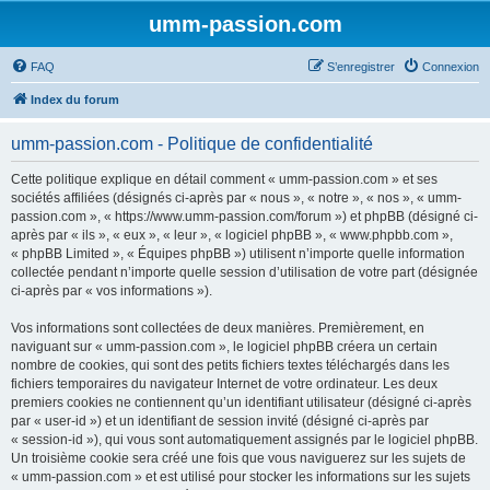
umm-passion.com
FAQ
S’enregistrer
Connexion
Index du forum
umm-passion.com - Politique de confidentialité
Cette politique explique en détail comment « umm-passion.com » et ses
sociétés affiliées (désignés ci-après par « nous », « notre », « nos », « umm-
passion.com », « https://www.umm-passion.com/forum ») et phpBB (désigné ci-
après par « ils », « eux », « leur », « logiciel phpBB », « www.phpbb.com »,
« phpBB Limited », « Équipes phpBB ») utilisent n’importe quelle information
collectée pendant n’importe quelle session d’utilisation de votre part (désignée
ci-après par « vos informations »).
Vos informations sont collectées de deux manières. Premièrement, en
naviguant sur « umm-passion.com », le logiciel phpBB créera un certain
nombre de cookies, qui sont des petits fichiers textes téléchargés dans les
fichiers temporaires du navigateur Internet de votre ordinateur. Les deux
premiers cookies ne contiennent qu’un identifiant utilisateur (désigné ci-après
par « user-id ») et un identifiant de session invité (désigné ci-après par
« session-id »), qui vous sont automatiquement assignés par le logiciel phpBB.
Un troisième cookie sera créé une fois que vous naviguerez sur les sujets de
« umm-passion.com » et est utilisé pour stocker les informations sur les sujets