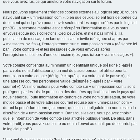
que vous avez lus, ce qui améliore votre navigation sur le forum.
Nous pouvons également créer des cookies externes au logiciel phpBB tout en
naviguant sur « umm-passion.com », bien que ceux-ci soient hors de portée du
document qui est prévu pour couvrir seulement les pages créées par le logiciel
phpBB. La seconde manière est de récupérer l’information que vous nous
envoyez et que nous collectons. Ceci peut être, et n’est pas limité à : la
publication de message en tant qu’utilisateur invité (désignée ci-après par
« messages invités »), l’enregistrement sur « umm-passion.com » (désignée ici
par « votre compte ») et les messages que vous envoyez après
l’enregistrement et lors d’une connexion (désignés ici par « vos messages »).
Votre compte contiendra au minimum un identifiant unique (désigné ci-après
par « votre nom d’utilisateur »), un mot de passe personnel utilisé pour la
connexion à votre compte (désigné ci-après par « votre mot de passe »), et
une adresse courriel personnelle valide (désignée ci-après par « votre
courriel »). Vos informations pour votre compte sur « umm-passion.com » sont
protégées par les lois de protection des données applicables dans le pays qui
nous héberge. Toute information en-dehors de votre nom d’utilisateur, de votre
mot de passe et de votre adresse courriel requise par « umm-passion.com »
durant la procédure d’enregistrement, qu’elle soit obligatoire ou non, reste à la
discrétion de « umm-passion.com ». Dans tous les cas, vous pouvez choisir
quelle information de votre compte sera affichée publiquement. De plus, dans
votre profil, vous pouvez souscrire ou non à l’envoi automatique de courriel par
le logiciel phpBB.
Votre mot de passe est crypté (hashage à sens unique) afin qu’il soit sécurisé.