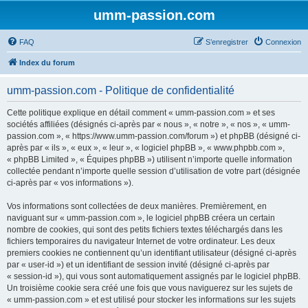
umm-passion.com
FAQ
S’enregistrer
Connexion
Index du forum
umm-passion.com - Politique de confidentialité
Cette politique explique en détail comment « umm-passion.com » et ses
sociétés affiliées (désignés ci-après par « nous », « notre », « nos », « umm-
passion.com », « https://www.umm-passion.com/forum ») et phpBB (désigné ci-
après par « ils », « eux », « leur », « logiciel phpBB », « www.phpbb.com »,
« phpBB Limited », « Équipes phpBB ») utilisent n’importe quelle information
collectée pendant n’importe quelle session d’utilisation de votre part (désignée
ci-après par « vos informations »).
Vos informations sont collectées de deux manières. Premièrement, en
naviguant sur « umm-passion.com », le logiciel phpBB créera un certain
nombre de cookies, qui sont des petits fichiers textes téléchargés dans les
fichiers temporaires du navigateur Internet de votre ordinateur. Les deux
premiers cookies ne contiennent qu’un identifiant utilisateur (désigné ci-après
par « user-id ») et un identifiant de session invité (désigné ci-après par
« session-id »), qui vous sont automatiquement assignés par le logiciel phpBB.
Un troisième cookie sera créé une fois que vous naviguerez sur les sujets de
« umm-passion.com » et est utilisé pour stocker les informations sur les sujets