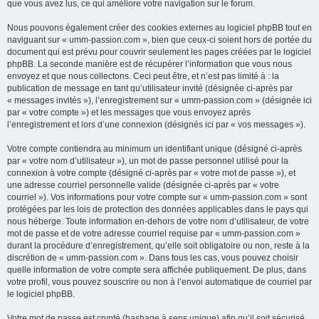
que vous avez lus, ce qui améliore votre navigation sur le forum.
Nous pouvons également créer des cookies externes au logiciel phpBB tout en
naviguant sur « umm-passion.com », bien que ceux-ci soient hors de portée du
document qui est prévu pour couvrir seulement les pages créées par le logiciel
phpBB. La seconde manière est de récupérer l’information que vous nous
envoyez et que nous collectons. Ceci peut être, et n’est pas limité à : la
publication de message en tant qu’utilisateur invité (désignée ci-après par
« messages invités »), l’enregistrement sur « umm-passion.com » (désignée ici
par « votre compte ») et les messages que vous envoyez après
l’enregistrement et lors d’une connexion (désignés ici par « vos messages »).
Votre compte contiendra au minimum un identifiant unique (désigné ci-après
par « votre nom d’utilisateur »), un mot de passe personnel utilisé pour la
connexion à votre compte (désigné ci-après par « votre mot de passe »), et
une adresse courriel personnelle valide (désignée ci-après par « votre
courriel »). Vos informations pour votre compte sur « umm-passion.com » sont
protégées par les lois de protection des données applicables dans le pays qui
nous héberge. Toute information en-dehors de votre nom d’utilisateur, de votre
mot de passe et de votre adresse courriel requise par « umm-passion.com »
durant la procédure d’enregistrement, qu’elle soit obligatoire ou non, reste à la
discrétion de « umm-passion.com ». Dans tous les cas, vous pouvez choisir
quelle information de votre compte sera affichée publiquement. De plus, dans
votre profil, vous pouvez souscrire ou non à l’envoi automatique de courriel par
le logiciel phpBB.
Votre mot de passe est crypté (hashage à sens unique) afin qu’il soit sécurisé.