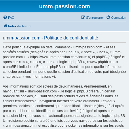
umm-passion.com
FAQ
S’enregistrer
Connexion
Index du forum
umm-passion.com - Politique de confidentialité
Cette politique explique en détail comment « umm-passion.com » et ses
sociétés affiliées (désignés ci-après par « nous », « notre », « nos », « umm-
passion.com », « https://www.umm-passion.com/forum ») et phpBB (désigné ci-
après par « ils », « eux », « leur », « logiciel phpBB », « www.phpbb.com »,
« phpBB Limited », « Équipes phpBB ») utilisent n’importe quelle information
collectée pendant n’importe quelle session d’utilisation de votre part (désignée
ci-après par « vos informations »).
Vos informations sont collectées de deux manières. Premièrement, en
naviguant sur « umm-passion.com », le logiciel phpBB créera un certain
nombre de cookies, qui sont des petits fichiers textes téléchargés dans les
fichiers temporaires du navigateur Internet de votre ordinateur. Les deux
premiers cookies ne contiennent qu’un identifiant utilisateur (désigné ci-après
par « user-id ») et un identifiant de session invité (désigné ci-après par
« session-id »), qui vous sont automatiquement assignés par le logiciel phpBB.
Un troisième cookie sera créé une fois que vous naviguerez sur les sujets de
« umm-passion.com » et est utilisé pour stocker les informations sur les sujets