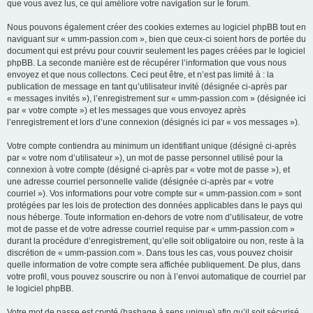
que vous avez lus, ce qui améliore votre navigation sur le forum.
Nous pouvons également créer des cookies externes au logiciel phpBB tout en
naviguant sur « umm-passion.com », bien que ceux-ci soient hors de portée du
document qui est prévu pour couvrir seulement les pages créées par le logiciel
phpBB. La seconde manière est de récupérer l’information que vous nous
envoyez et que nous collectons. Ceci peut être, et n’est pas limité à : la
publication de message en tant qu’utilisateur invité (désignée ci-après par
« messages invités »), l’enregistrement sur « umm-passion.com » (désignée ici
par « votre compte ») et les messages que vous envoyez après
l’enregistrement et lors d’une connexion (désignés ici par « vos messages »).
Votre compte contiendra au minimum un identifiant unique (désigné ci-après
par « votre nom d’utilisateur »), un mot de passe personnel utilisé pour la
connexion à votre compte (désigné ci-après par « votre mot de passe »), et
une adresse courriel personnelle valide (désignée ci-après par « votre
courriel »). Vos informations pour votre compte sur « umm-passion.com » sont
protégées par les lois de protection des données applicables dans le pays qui
nous héberge. Toute information en-dehors de votre nom d’utilisateur, de votre
mot de passe et de votre adresse courriel requise par « umm-passion.com »
durant la procédure d’enregistrement, qu’elle soit obligatoire ou non, reste à la
discrétion de « umm-passion.com ». Dans tous les cas, vous pouvez choisir
quelle information de votre compte sera affichée publiquement. De plus, dans
votre profil, vous pouvez souscrire ou non à l’envoi automatique de courriel par
le logiciel phpBB.
Votre mot de passe est crypté (hashage à sens unique) afin qu’il soit sécurisé.