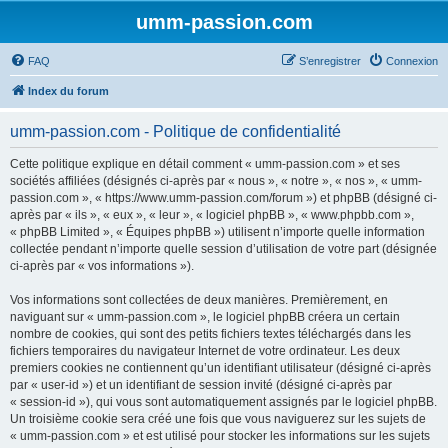
umm-passion.com
FAQ
S’enregistrer
Connexion
Index du forum
umm-passion.com - Politique de confidentialité
Cette politique explique en détail comment « umm-passion.com » et ses
sociétés affiliées (désignés ci-après par « nous », « notre », « nos », « umm-
passion.com », « https://www.umm-passion.com/forum ») et phpBB (désigné ci-
après par « ils », « eux », « leur », « logiciel phpBB », « www.phpbb.com »,
« phpBB Limited », « Équipes phpBB ») utilisent n’importe quelle information
collectée pendant n’importe quelle session d’utilisation de votre part (désignée
ci-après par « vos informations »).
Vos informations sont collectées de deux manières. Premièrement, en
naviguant sur « umm-passion.com », le logiciel phpBB créera un certain
nombre de cookies, qui sont des petits fichiers textes téléchargés dans les
fichiers temporaires du navigateur Internet de votre ordinateur. Les deux
premiers cookies ne contiennent qu’un identifiant utilisateur (désigné ci-après
par « user-id ») et un identifiant de session invité (désigné ci-après par
« session-id »), qui vous sont automatiquement assignés par le logiciel phpBB.
Un troisième cookie sera créé une fois que vous naviguerez sur les sujets de
« umm-passion.com » et est utilisé pour stocker les informations sur les sujets