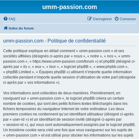
umm-passion.com
FAQ
S’enregistrer
Connexion
Index du forum
umm-passion.com - Politique de confidentialité
Cette politique explique en détail comment « umm-passion.com » et ses
sociétés affiliées (désignés ci-après par « nous », « notre », « nos », « umm-
passion.com », « https://www.umm-passion.com/forum ») et phpBB (désigné ci-
après par « ils », « eux », « leur », « logiciel phpBB », « www.phpbb.com »,
« phpBB Limited », « Équipes phpBB ») utilisent n’importe quelle information
collectée pendant n’importe quelle session d’utilisation de votre part (désignée
ci-après par « vos informations »).
Vos informations sont collectées de deux manières. Premièrement, en
naviguant sur « umm-passion.com », le logiciel phpBB créera un certain
nombre de cookies, qui sont des petits fichiers textes téléchargés dans les
fichiers temporaires du navigateur Internet de votre ordinateur. Les deux
premiers cookies ne contiennent qu’un identifiant utilisateur (désigné ci-après
par « user-id ») et un identifiant de session invité (désigné ci-après par
« session-id »), qui vous sont automatiquement assignés par le logiciel phpBB.
Un troisième cookie sera créé une fois que vous naviguerez sur les sujets de
« umm-passion.com » et est utilisé pour stocker les informations sur les sujets