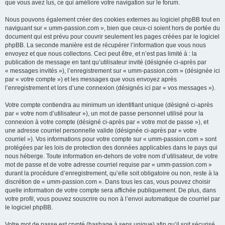
que vous avez lus, ce qui améliore votre navigation sur le forum.
Nous pouvons également créer des cookies externes au logiciel phpBB tout en
naviguant sur « umm-passion.com », bien que ceux-ci soient hors de portée du
document qui est prévu pour couvrir seulement les pages créées par le logiciel
phpBB. La seconde manière est de récupérer l’information que vous nous
envoyez et que nous collectons. Ceci peut être, et n’est pas limité à : la
publication de message en tant qu’utilisateur invité (désignée ci-après par
« messages invités »), l’enregistrement sur « umm-passion.com » (désignée ici
par « votre compte ») et les messages que vous envoyez après
l’enregistrement et lors d’une connexion (désignés ici par « vos messages »).
Votre compte contiendra au minimum un identifiant unique (désigné ci-après
par « votre nom d’utilisateur »), un mot de passe personnel utilisé pour la
connexion à votre compte (désigné ci-après par « votre mot de passe »), et
une adresse courriel personnelle valide (désignée ci-après par « votre
courriel »). Vos informations pour votre compte sur « umm-passion.com » sont
protégées par les lois de protection des données applicables dans le pays qui
nous héberge. Toute information en-dehors de votre nom d’utilisateur, de votre
mot de passe et de votre adresse courriel requise par « umm-passion.com »
durant la procédure d’enregistrement, qu’elle soit obligatoire ou non, reste à la
discrétion de « umm-passion.com ». Dans tous les cas, vous pouvez choisir
quelle information de votre compte sera affichée publiquement. De plus, dans
votre profil, vous pouvez souscrire ou non à l’envoi automatique de courriel par
le logiciel phpBB.
Votre mot de passe est crypté (hashage à sens unique) afin qu’il soit sécurisé.