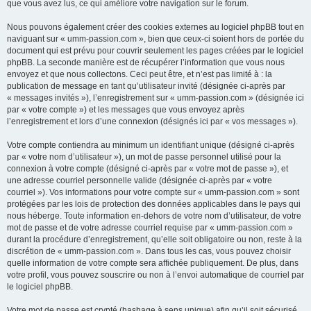
que vous avez lus, ce qui améliore votre navigation sur le forum.
Nous pouvons également créer des cookies externes au logiciel phpBB tout en
naviguant sur « umm-passion.com », bien que ceux-ci soient hors de portée du
document qui est prévu pour couvrir seulement les pages créées par le logiciel
phpBB. La seconde manière est de récupérer l’information que vous nous
envoyez et que nous collectons. Ceci peut être, et n’est pas limité à : la
publication de message en tant qu’utilisateur invité (désignée ci-après par
« messages invités »), l’enregistrement sur « umm-passion.com » (désignée ici
par « votre compte ») et les messages que vous envoyez après
l’enregistrement et lors d’une connexion (désignés ici par « vos messages »).
Votre compte contiendra au minimum un identifiant unique (désigné ci-après
par « votre nom d’utilisateur »), un mot de passe personnel utilisé pour la
connexion à votre compte (désigné ci-après par « votre mot de passe »), et
une adresse courriel personnelle valide (désignée ci-après par « votre
courriel »). Vos informations pour votre compte sur « umm-passion.com » sont
protégées par les lois de protection des données applicables dans le pays qui
nous héberge. Toute information en-dehors de votre nom d’utilisateur, de votre
mot de passe et de votre adresse courriel requise par « umm-passion.com »
durant la procédure d’enregistrement, qu’elle soit obligatoire ou non, reste à la
discrétion de « umm-passion.com ». Dans tous les cas, vous pouvez choisir
quelle information de votre compte sera affichée publiquement. De plus, dans
votre profil, vous pouvez souscrire ou non à l’envoi automatique de courriel par
le logiciel phpBB.
Votre mot de passe est crypté (hashage à sens unique) afin qu’il soit sécurisé.