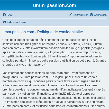
umm-passion.com
FAQ
S’enregistrer
Connexion
Index du forum
umm-passion.com - Politique de confidentialité
Cette politique explique en détail comment « umm-passion.com » et ses
sociétés affiliées (désignés ci-après par « nous », « notre », « nos », « umm-
passion.com », « https://www.umm-passion.com/forum ») et phpBB (désigné ci-
après par « ils », « eux », « leur », « logiciel phpBB », « www.phpbb.com »,
« phpBB Limited », « Équipes phpBB ») utilisent n’importe quelle information
collectée pendant n’importe quelle session d’utilisation de votre part (désignée
ci-après par « vos informations »).
Vos informations sont collectées de deux manières. Premièrement, en
naviguant sur « umm-passion.com », le logiciel phpBB créera un certain
nombre de cookies, qui sont des petits fichiers textes téléchargés dans les
fichiers temporaires du navigateur Internet de votre ordinateur. Les deux
premiers cookies ne contiennent qu’un identifiant utilisateur (désigné ci-après
par « user-id ») et un identifiant de session invité (désigné ci-après par
« session-id »), qui vous sont automatiquement assignés par le logiciel phpBB.
Un troisième cookie sera créé une fois que vous naviguerez sur les sujets de
« umm-passion.com » et est utilisé pour stocker les informations sur les sujets