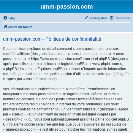
umm-passion.com
FAQ
S’enregistrer
Connexion
Index du forum
umm-passion.com - Politique de confidentialité
Cette politique explique en détail comment « umm-passion.com » et ses
sociétés affiliées (désignés ci-après par « nous », « notre », « nos », « umm-
passion.com », « https://www.umm-passion.com/forum ») et phpBB (désigné ci-
après par « ils », « eux », « leur », « logiciel phpBB », « www.phpbb.com »,
« phpBB Limited », « Équipes phpBB ») utilisent n’importe quelle information
collectée pendant n’importe quelle session d’utilisation de votre part (désignée
ci-après par « vos informations »).
Vos informations sont collectées de deux manières. Premièrement, en
naviguant sur « umm-passion.com », le logiciel phpBB créera un certain
nombre de cookies, qui sont des petits fichiers textes téléchargés dans les
fichiers temporaires du navigateur Internet de votre ordinateur. Les deux
premiers cookies ne contiennent qu’un identifiant utilisateur (désigné ci-après
par « user-id ») et un identifiant de session invité (désigné ci-après par
« session-id »), qui vous sont automatiquement assignés par le logiciel phpBB.
Un troisième cookie sera créé une fois que vous naviguerez sur les sujets de
« umm-passion.com » et est utilisé pour stocker les informations sur les sujets