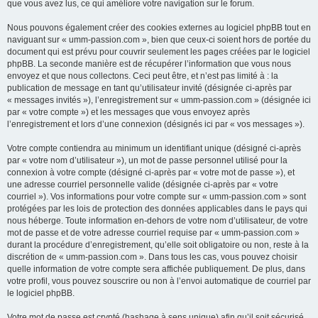
que vous avez lus, ce qui améliore votre navigation sur le forum.
Nous pouvons également créer des cookies externes au logiciel phpBB tout en
naviguant sur « umm-passion.com », bien que ceux-ci soient hors de portée du
document qui est prévu pour couvrir seulement les pages créées par le logiciel
phpBB. La seconde manière est de récupérer l’information que vous nous
envoyez et que nous collectons. Ceci peut être, et n’est pas limité à : la
publication de message en tant qu’utilisateur invité (désignée ci-après par
« messages invités »), l’enregistrement sur « umm-passion.com » (désignée ici
par « votre compte ») et les messages que vous envoyez après
l’enregistrement et lors d’une connexion (désignés ici par « vos messages »).
Votre compte contiendra au minimum un identifiant unique (désigné ci-après
par « votre nom d’utilisateur »), un mot de passe personnel utilisé pour la
connexion à votre compte (désigné ci-après par « votre mot de passe »), et
une adresse courriel personnelle valide (désignée ci-après par « votre
courriel »). Vos informations pour votre compte sur « umm-passion.com » sont
protégées par les lois de protection des données applicables dans le pays qui
nous héberge. Toute information en-dehors de votre nom d’utilisateur, de votre
mot de passe et de votre adresse courriel requise par « umm-passion.com »
durant la procédure d’enregistrement, qu’elle soit obligatoire ou non, reste à la
discrétion de « umm-passion.com ». Dans tous les cas, vous pouvez choisir
quelle information de votre compte sera affichée publiquement. De plus, dans
votre profil, vous pouvez souscrire ou non à l’envoi automatique de courriel par
le logiciel phpBB.
Votre mot de passe est crypté (hashage à sens unique) afin qu’il soit sécurisé.