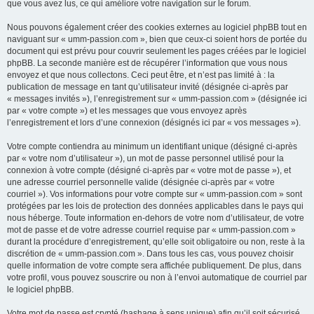
que vous avez lus, ce qui améliore votre navigation sur le forum.
Nous pouvons également créer des cookies externes au logiciel phpBB tout en
naviguant sur « umm-passion.com », bien que ceux-ci soient hors de portée du
document qui est prévu pour couvrir seulement les pages créées par le logiciel
phpBB. La seconde manière est de récupérer l’information que vous nous
envoyez et que nous collectons. Ceci peut être, et n’est pas limité à : la
publication de message en tant qu’utilisateur invité (désignée ci-après par
« messages invités »), l’enregistrement sur « umm-passion.com » (désignée ici
par « votre compte ») et les messages que vous envoyez après
l’enregistrement et lors d’une connexion (désignés ici par « vos messages »).
Votre compte contiendra au minimum un identifiant unique (désigné ci-après
par « votre nom d’utilisateur »), un mot de passe personnel utilisé pour la
connexion à votre compte (désigné ci-après par « votre mot de passe »), et
une adresse courriel personnelle valide (désignée ci-après par « votre
courriel »). Vos informations pour votre compte sur « umm-passion.com » sont
protégées par les lois de protection des données applicables dans le pays qui
nous héberge. Toute information en-dehors de votre nom d’utilisateur, de votre
mot de passe et de votre adresse courriel requise par « umm-passion.com »
durant la procédure d’enregistrement, qu’elle soit obligatoire ou non, reste à la
discrétion de « umm-passion.com ». Dans tous les cas, vous pouvez choisir
quelle information de votre compte sera affichée publiquement. De plus, dans
votre profil, vous pouvez souscrire ou non à l’envoi automatique de courriel par
le logiciel phpBB.
Votre mot de passe est crypté (hashage à sens unique) afin qu’il soit sécurisé.