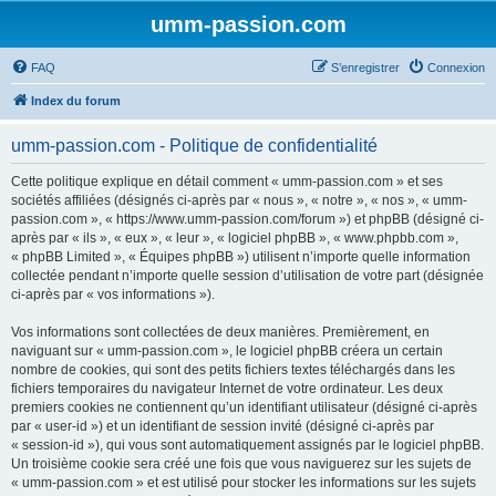
umm-passion.com
FAQ
S’enregistrer
Connexion
Index du forum
umm-passion.com - Politique de confidentialité
Cette politique explique en détail comment « umm-passion.com » et ses
sociétés affiliées (désignés ci-après par « nous », « notre », « nos », « umm-
passion.com », « https://www.umm-passion.com/forum ») et phpBB (désigné ci-
après par « ils », « eux », « leur », « logiciel phpBB », « www.phpbb.com »,
« phpBB Limited », « Équipes phpBB ») utilisent n’importe quelle information
collectée pendant n’importe quelle session d’utilisation de votre part (désignée
ci-après par « vos informations »).
Vos informations sont collectées de deux manières. Premièrement, en
naviguant sur « umm-passion.com », le logiciel phpBB créera un certain
nombre de cookies, qui sont des petits fichiers textes téléchargés dans les
fichiers temporaires du navigateur Internet de votre ordinateur. Les deux
premiers cookies ne contiennent qu’un identifiant utilisateur (désigné ci-après
par « user-id ») et un identifiant de session invité (désigné ci-après par
« session-id »), qui vous sont automatiquement assignés par le logiciel phpBB.
Un troisième cookie sera créé une fois que vous naviguerez sur les sujets de
« umm-passion.com » et est utilisé pour stocker les informations sur les sujets