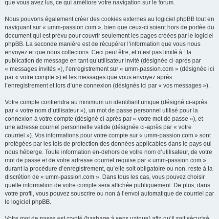
que vous avez lus, ce qui améliore votre navigation sur le forum.
Nous pouvons également créer des cookies externes au logiciel phpBB tout en
naviguant sur « umm-passion.com », bien que ceux-ci soient hors de portée du
document qui est prévu pour couvrir seulement les pages créées par le logiciel
phpBB. La seconde manière est de récupérer l’information que vous nous
envoyez et que nous collectons. Ceci peut être, et n’est pas limité à : la
publication de message en tant qu’utilisateur invité (désignée ci-après par
« messages invités »), l’enregistrement sur « umm-passion.com » (désignée ici
par « votre compte ») et les messages que vous envoyez après
l’enregistrement et lors d’une connexion (désignés ici par « vos messages »).
Votre compte contiendra au minimum un identifiant unique (désigné ci-après
par « votre nom d’utilisateur »), un mot de passe personnel utilisé pour la
connexion à votre compte (désigné ci-après par « votre mot de passe »), et
une adresse courriel personnelle valide (désignée ci-après par « votre
courriel »). Vos informations pour votre compte sur « umm-passion.com » sont
protégées par les lois de protection des données applicables dans le pays qui
nous héberge. Toute information en-dehors de votre nom d’utilisateur, de votre
mot de passe et de votre adresse courriel requise par « umm-passion.com »
durant la procédure d’enregistrement, qu’elle soit obligatoire ou non, reste à la
discrétion de « umm-passion.com ». Dans tous les cas, vous pouvez choisir
quelle information de votre compte sera affichée publiquement. De plus, dans
votre profil, vous pouvez souscrire ou non à l’envoi automatique de courriel par
le logiciel phpBB.
Votre mot de passe est crypté (hashage à sens unique) afin qu’il soit sécurisé.