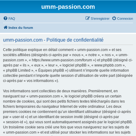
umm-passion.com
FAQ
S’enregistrer
Connexion
Index du forum
umm-passion.com - Politique de confidentialité
Cette politique explique en détail comment « umm-passion.com » et ses
sociétés affiliées (désignés ci-après par « nous », « notre », « nos », « umm-
passion.com », « https://www.umm-passion.com/forum ») et phpBB (désigné ci-
après par « ils », « eux », « leur », « logiciel phpBB », « www.phpbb.com »,
« phpBB Limited », « Équipes phpBB ») utilisent n’importe quelle information
collectée pendant n’importe quelle session d’utilisation de votre part (désignée
ci-après par « vos informations »).
Vos informations sont collectées de deux manières. Premièrement, en
naviguant sur « umm-passion.com », le logiciel phpBB créera un certain
nombre de cookies, qui sont des petits fichiers textes téléchargés dans les
fichiers temporaires du navigateur Internet de votre ordinateur. Les deux
premiers cookies ne contiennent qu’un identifiant utilisateur (désigné ci-après
par « user-id ») et un identifiant de session invité (désigné ci-après par
« session-id »), qui vous sont automatiquement assignés par le logiciel phpBB.
Un troisième cookie sera créé une fois que vous naviguerez sur les sujets de
« umm-passion.com » et est utilisé pour stocker les informations sur les sujets