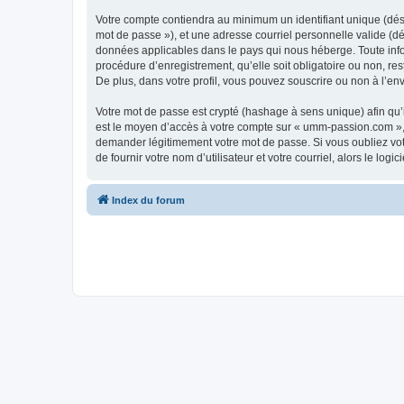
Votre compte contiendra au minimum un identifiant unique (dési
mot de passe »), et une adresse courriel personnelle valide (dé
données applicables dans le pays qui nous héberge. Toute info
procédure d’enregistrement, qu’elle soit obligatoire ou non, r
De plus, dans votre profil, vous pouvez souscrire ou non à l’en
Votre mot de passe est crypté (hashage à sens unique) afin qu’i
est le moyen d’accès à votre compte sur « umm-passion.com »,
demander légitimement votre mot de passe. Si vous oubliez vot
de fournir votre nom d’utilisateur et votre courriel, alors le 
Index du forum