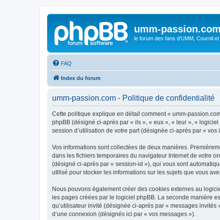
umm-passion.co
le forum des fans d'UMM, Cournil et
FAQ
Index du forum
umm-passion.com - Politique de confidentialité
Cette politique explique en détail comment « umm-passion.com »
phpBB (désigné ci-après par « ils », « eux », « leur », « logic
session d’utilisation de votre part (désignée ci-après par « vos 
Vos informations sont collectées de deux manières. Premièremen
dans les fichiers temporaires du navigateur Internet de votre ord
(désigné ci-après par « session-id »), qui vous sont automatiq
utilisé pour stocker les informations sur les sujets que vous ave
Nous pouvons également créer des cookies externes au logicie
les pages créées par le logiciel phpBB. La seconde manière est 
qu’utilisateur invité (désignée ci-après par « messages invité
d’une connexion (désignés ici par « vos messages »).