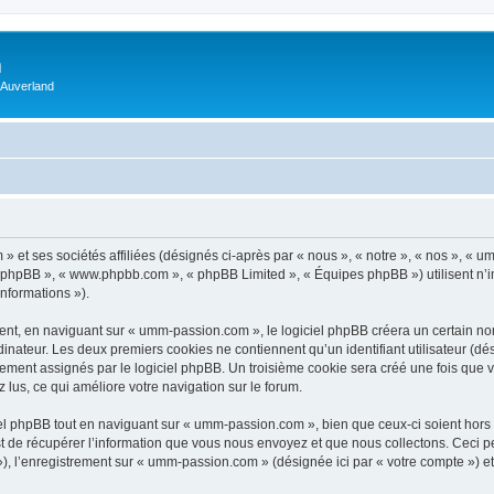
m
 Auverland
 et ses sociétés affiliées (désignés ci-après par « nous », « notre », « nos », «
iel phpBB », « www.phpbb.com », « phpBB Limited », « Équipes phpBB ») utilisent n’
informations »).
t, en naviguant sur « umm-passion.com », le logiciel phpBB créera un certain nomb
inateur. Les deux premiers cookies ne contiennent qu’un identifiant utilisateur (dési
uement assignés par le logiciel phpBB. Un troisième cookie sera créé une fois que
z lus, ce qui améliore votre navigation sur le forum.
l phpBB tout en naviguant sur « umm-passion.com », bien que ceux-ci soient hors 
de récupérer l’information que vous nous envoyez et que nous collectons. Ceci peut 
s »), l’enregistrement sur « umm-passion.com » (désignée ici par « votre compte ») 