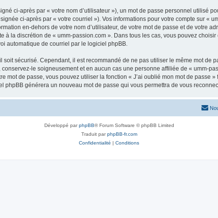
gné ci-après par « votre nom d’utilisateur »), un mot de passe personnel utilisé po
signée ci-après par « votre courriel »). Vos informations pour votre compte sur « 
rmation en-dehors de votre nom d’utilisateur, de votre mot de passe et de votre ad
este à la discrétion de « umm-passion.com ». Dans tous les cas, vous pouvez choisir
voi automatique de courriel par le logiciel phpBB.
l soit sécurisé. Cependant, il est recommandé de ne pas utiliser le même mot de pas
 conservez-le soigneusement et en aucun cas une personne affiliée de « umm-pass
re mot de passe, vous pouvez utiliser la fonction « J’ai oublié mon mot de passe 
logiciel phpBB générera un nouveau mot de passe qui vous permettra de vous reconnec
Nou
Développé par
phpBB
® Forum Software © phpBB Limited
Traduit par
phpBB-fr.com
Confidentialité
|
Conditions