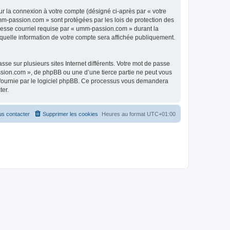
ur la connexion à votre compte (désigné ci-après par « votre
umm-passion.com » sont protégées par les lois de protection des
resse courriel requise par « umm-passion.com » durant la
 quelle information de votre compte sera affichée publiquement.
se sur plusieurs sites Internet différents. Votre mot de passe
ion.com », de phpBB ou une d’une tierce partie ne peut vous
» fournie par le logiciel phpBB. Ce processus vous demandera
ter.
s contacter
Supprimer les cookies
Heures au format
UTC+01:00