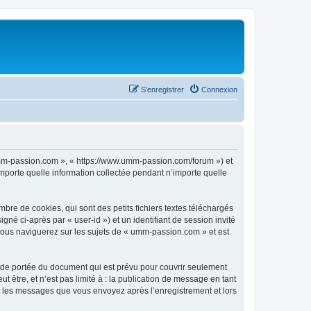
S’enregistrer
Connexion
 umm-passion.com », « https://www.umm-passion.com/forum ») et
importe quelle information collectée pendant n’importe quelle
re de cookies, qui sont des petits fichiers textes téléchargés
gné ci-après par « user-id ») et un identifiant de session invité
 vous naviguerez sur les sujets de « umm-passion.com » et est
de portée du document qui est prévu pour couvrir seulement
être, et n’est pas limité à : la publication de message en tant
et les messages que vous envoyez après l’enregistrement et lors