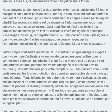
que vous avez lus, ce qui améliore votre navigation sur le forum.
Nous pouvons également créer des cookies externes au logiciel phpBB tout en
naviguant sur « umm-passion.com », bien que ceux-ci soient hors de portée du
document qui est prévu pour couvrir seulement les pages créées par le logiciel
phpBB. La seconde manière est de récupérer l’information que vous nous
envoyez et que nous collectons. Ceci peut être, et n’est pas limité à : la
publication de message en tant qu’utilisateur invité (désignée ci-après par
« messages invités »), l’enregistrement sur « umm-passion.com » (désignée ici
par « votre compte ») et les messages que vous envoyez après
l’enregistrement et lors d’une connexion (désignés ici par « vos messages »).
Votre compte contiendra au minimum un identifiant unique (désigné ci-après
par « votre nom d’utilisateur »), un mot de passe personnel utilisé pour la
connexion à votre compte (désigné ci-après par « votre mot de passe »), et
une adresse courriel personnelle valide (désignée ci-après par « votre
courriel »). Vos informations pour votre compte sur « umm-passion.com » sont
protégées par les lois de protection des données applicables dans le pays qui
nous héberge. Toute information en-dehors de votre nom d’utilisateur, de votre
mot de passe et de votre adresse courriel requise par « umm-passion.com »
durant la procédure d’enregistrement, qu’elle soit obligatoire ou non, reste à la
discrétion de « umm-passion.com ». Dans tous les cas, vous pouvez choisir
quelle information de votre compte sera affichée publiquement. De plus, dans
votre profil, vous pouvez souscrire ou non à l’envoi automatique de courriel par
le logiciel phpBB.
Votre mot de passe est crypté (hashage à sens unique) afin qu’il soit sécurisé.