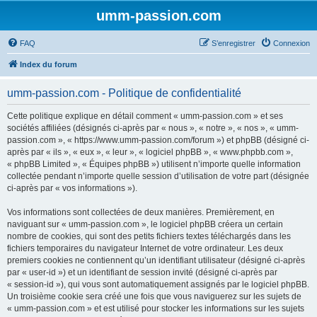
umm-passion.com
FAQ
S’enregistrer
Connexion
Index du forum
umm-passion.com - Politique de confidentialité
Cette politique explique en détail comment « umm-passion.com » et ses
sociétés affiliées (désignés ci-après par « nous », « notre », « nos », « umm-
passion.com », « https://www.umm-passion.com/forum ») et phpBB (désigné ci-
après par « ils », « eux », « leur », « logiciel phpBB », « www.phpbb.com »,
« phpBB Limited », « Équipes phpBB ») utilisent n’importe quelle information
collectée pendant n’importe quelle session d’utilisation de votre part (désignée
ci-après par « vos informations »).
Vos informations sont collectées de deux manières. Premièrement, en
naviguant sur « umm-passion.com », le logiciel phpBB créera un certain
nombre de cookies, qui sont des petits fichiers textes téléchargés dans les
fichiers temporaires du navigateur Internet de votre ordinateur. Les deux
premiers cookies ne contiennent qu’un identifiant utilisateur (désigné ci-après
par « user-id ») et un identifiant de session invité (désigné ci-après par
« session-id »), qui vous sont automatiquement assignés par le logiciel phpBB.
Un troisième cookie sera créé une fois que vous naviguerez sur les sujets de
« umm-passion.com » et est utilisé pour stocker les informations sur les sujets