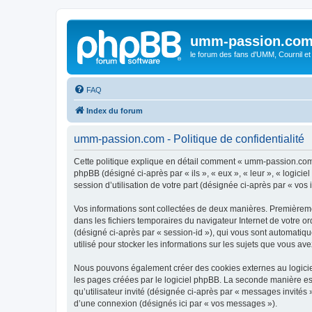
umm-passion.co
le forum des fans d'UMM, Cournil et
FAQ
Index du forum
umm-passion.com - Politique de confidentialité
Cette politique explique en détail comment « umm-passion.com »
phpBB (désigné ci-après par « ils », « eux », « leur », « logic
session d’utilisation de votre part (désignée ci-après par « vos 
Vos informations sont collectées de deux manières. Premièremen
dans les fichiers temporaires du navigateur Internet de votre ord
(désigné ci-après par « session-id »), qui vous sont automatiq
utilisé pour stocker les informations sur les sujets que vous ave
Nous pouvons également créer des cookies externes au logicie
les pages créées par le logiciel phpBB. La seconde manière est 
qu’utilisateur invité (désignée ci-après par « messages invité
d’une connexion (désignés ici par « vos messages »).