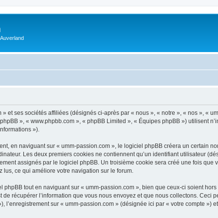
m
 Auverland
 et ses sociétés affiliées (désignés ci-après par « nous », « notre », « nos », «
iel phpBB », « www.phpbb.com », « phpBB Limited », « Équipes phpBB ») utilisent n’
informations »).
t, en naviguant sur « umm-passion.com », le logiciel phpBB créera un certain nomb
inateur. Les deux premiers cookies ne contiennent qu’un identifiant utilisateur (dési
uement assignés par le logiciel phpBB. Un troisième cookie sera créé une fois que
z lus, ce qui améliore votre navigation sur le forum.
l phpBB tout en naviguant sur « umm-passion.com », bien que ceux-ci soient hors 
de récupérer l’information que vous nous envoyez et que nous collectons. Ceci peut 
s »), l’enregistrement sur « umm-passion.com » (désignée ici par « votre compte ») 