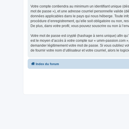
Votre compte contiendra au minimum un identifiant unique (dési
mot de passe »), et une adresse courriel personnelle valide (dé
données applicables dans le pays qui nous héberge. Toute info
procédure d’enregistrement, qu’elle soit obligatoire ou non, r
De plus, dans votre profil, vous pouvez souscrire ou non à l’en
Votre mot de passe est crypté (hashage à sens unique) afin qu’i
est le moyen d’accès à votre compte sur « umm-passion.com »,
demander légitimement votre mot de passe. Si vous oubliez vot
de fournir votre nom d’utilisateur et votre courriel, alors le 
Index du forum