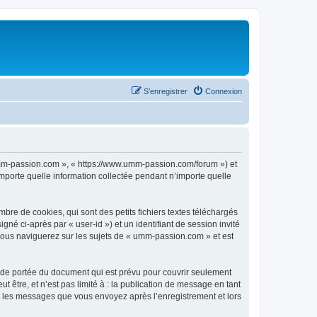
S’enregistrer
Connexion
 umm-passion.com », « https://www.umm-passion.com/forum ») et
importe quelle information collectée pendant n’importe quelle
re de cookies, qui sont des petits fichiers textes téléchargés
gné ci-après par « user-id ») et un identifiant de session invité
 vous naviguerez sur les sujets de « umm-passion.com » et est
de portée du document qui est prévu pour couvrir seulement
être, et n’est pas limité à : la publication de message en tant
et les messages que vous envoyez après l’enregistrement et lors