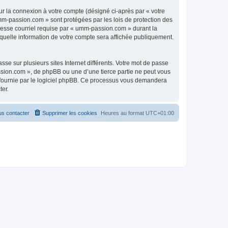
ur la connexion à votre compte (désigné ci-après par « votre
umm-passion.com » sont protégées par les lois de protection des
resse courriel requise par « umm-passion.com » durant la
 quelle information de votre compte sera affichée publiquement.
se sur plusieurs sites Internet différents. Votre mot de passe
ion.com », de phpBB ou une d’une tierce partie ne peut vous
» fournie par le logiciel phpBB. Ce processus vous demandera
ter.
s contacter
Supprimer les cookies
Heures au format
UTC+01:00