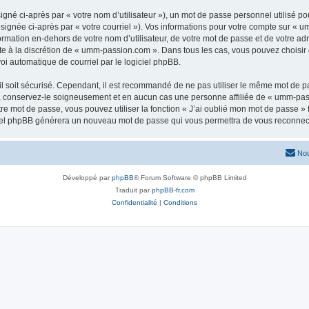
gné ci-après par « votre nom d’utilisateur »), un mot de passe personnel utilisé po
signée ci-après par « votre courriel »). Vos informations pour votre compte sur « 
rmation en-dehors de votre nom d’utilisateur, de votre mot de passe et de votre ad
este à la discrétion de « umm-passion.com ». Dans tous les cas, vous pouvez choisir
voi automatique de courriel par le logiciel phpBB.
l soit sécurisé. Cependant, il est recommandé de ne pas utiliser le même mot de pas
 conservez-le soigneusement et en aucun cas une personne affiliée de « umm-pass
re mot de passe, vous pouvez utiliser la fonction « J’ai oublié mon mot de passe 
logiciel phpBB générera un nouveau mot de passe qui vous permettra de vous reconnec
Nou
Développé par
phpBB
® Forum Software © phpBB Limited
Traduit par
phpBB-fr.com
Confidentialité
|
Conditions