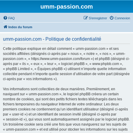
umm-passion.com
FAQ
S’enregistrer
Connexion
Index du forum
umm-passion.com - Politique de confidentialité
Cette politique explique en détail comment « umm-passion.com » et ses
sociétés affiliées (désignés ci-après par « nous », « notre », « nos », « umm-
passion.com », « https://www.umm-passion.com/forum ») et phpBB (désigné ci-
après par « ils », « eux », « leur », « logiciel phpBB », « www.phpbb.com »,
« phpBB Limited », « Équipes phpBB ») utilisent n’importe quelle information
collectée pendant n’importe quelle session d’utilisation de votre part (désignée
ci-après par « vos informations »).
Vos informations sont collectées de deux manières. Premièrement, en
naviguant sur « umm-passion.com », le logiciel phpBB créera un certain
nombre de cookies, qui sont des petits fichiers textes téléchargés dans les
fichiers temporaires du navigateur Internet de votre ordinateur. Les deux
premiers cookies ne contiennent qu’un identifiant utilisateur (désigné ci-après
par « user-id ») et un identifiant de session invité (désigné ci-après par
« session-id »), qui vous sont automatiquement assignés par le logiciel phpBB.
Un troisième cookie sera créé une fois que vous naviguerez sur les sujets de
« umm-passion.com » et est utilisé pour stocker les informations sur les sujets