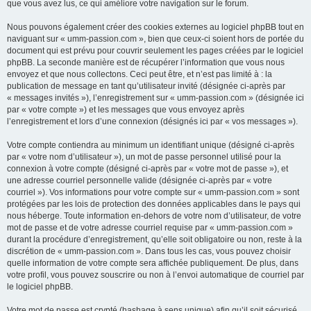
que vous avez lus, ce qui améliore votre navigation sur le forum.
Nous pouvons également créer des cookies externes au logiciel phpBB tout en
naviguant sur « umm-passion.com », bien que ceux-ci soient hors de portée du
document qui est prévu pour couvrir seulement les pages créées par le logiciel
phpBB. La seconde manière est de récupérer l’information que vous nous
envoyez et que nous collectons. Ceci peut être, et n’est pas limité à : la
publication de message en tant qu’utilisateur invité (désignée ci-après par
« messages invités »), l’enregistrement sur « umm-passion.com » (désignée ici
par « votre compte ») et les messages que vous envoyez après
l’enregistrement et lors d’une connexion (désignés ici par « vos messages »).
Votre compte contiendra au minimum un identifiant unique (désigné ci-après
par « votre nom d’utilisateur »), un mot de passe personnel utilisé pour la
connexion à votre compte (désigné ci-après par « votre mot de passe »), et
une adresse courriel personnelle valide (désignée ci-après par « votre
courriel »). Vos informations pour votre compte sur « umm-passion.com » sont
protégées par les lois de protection des données applicables dans le pays qui
nous héberge. Toute information en-dehors de votre nom d’utilisateur, de votre
mot de passe et de votre adresse courriel requise par « umm-passion.com »
durant la procédure d’enregistrement, qu’elle soit obligatoire ou non, reste à la
discrétion de « umm-passion.com ». Dans tous les cas, vous pouvez choisir
quelle information de votre compte sera affichée publiquement. De plus, dans
votre profil, vous pouvez souscrire ou non à l’envoi automatique de courriel par
le logiciel phpBB.
Votre mot de passe est crypté (hashage à sens unique) afin qu’il soit sécurisé.