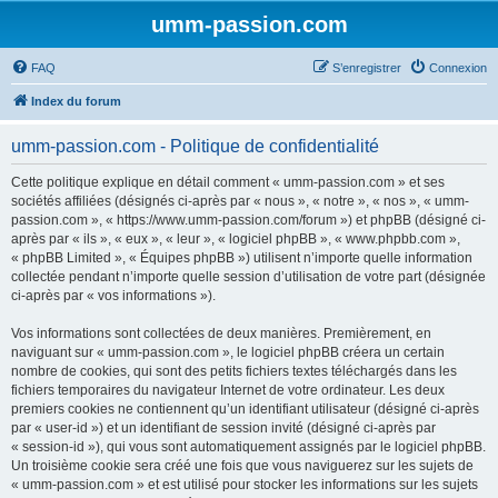
umm-passion.com
FAQ
S’enregistrer
Connexion
Index du forum
umm-passion.com - Politique de confidentialité
Cette politique explique en détail comment « umm-passion.com » et ses
sociétés affiliées (désignés ci-après par « nous », « notre », « nos », « umm-
passion.com », « https://www.umm-passion.com/forum ») et phpBB (désigné ci-
après par « ils », « eux », « leur », « logiciel phpBB », « www.phpbb.com »,
« phpBB Limited », « Équipes phpBB ») utilisent n’importe quelle information
collectée pendant n’importe quelle session d’utilisation de votre part (désignée
ci-après par « vos informations »).
Vos informations sont collectées de deux manières. Premièrement, en
naviguant sur « umm-passion.com », le logiciel phpBB créera un certain
nombre de cookies, qui sont des petits fichiers textes téléchargés dans les
fichiers temporaires du navigateur Internet de votre ordinateur. Les deux
premiers cookies ne contiennent qu’un identifiant utilisateur (désigné ci-après
par « user-id ») et un identifiant de session invité (désigné ci-après par
« session-id »), qui vous sont automatiquement assignés par le logiciel phpBB.
Un troisième cookie sera créé une fois que vous naviguerez sur les sujets de
« umm-passion.com » et est utilisé pour stocker les informations sur les sujets