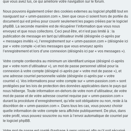
que vous avez lus, ce qui améliore votre navigation sur le forum.
Nous pouvons également créer des cookies externes au logiciel phpBB tout en
naviguant sur « umm-passion.com », bien que ceux-ci soient hors de portée du
document qui est prévu pour couvrir seulement les pages créées par le logiciel
phpBB. La seconde manière est de récupérer l’information que vous nous
envoyez et que nous collectons. Ceci peut être, et n’est pas limité à : la
publication de message en tant qu’utilisateur invité (désignée ci-après par
« messages invités »), l’enregistrement sur « umm-passion.com » (désignée ici
par « votre compte ») et les messages que vous envoyez après
l’enregistrement et lors d’une connexion (désignés ici par « vos messages »).
Votre compte contiendra au minimum un identifiant unique (désigné ci-après
par « votre nom d’utilisateur »), un mot de passe personnel utilisé pour la
connexion à votre compte (désigné ci-après par « votre mot de passe »), et
une adresse courriel personnelle valide (désignée ci-après par « votre
courriel »). Vos informations pour votre compte sur « umm-passion.com » sont
protégées par les lois de protection des données applicables dans le pays qui
nous héberge. Toute information en-dehors de votre nom d’utilisateur, de votre
mot de passe et de votre adresse courriel requise par « umm-passion.com »
durant la procédure d’enregistrement, qu’elle soit obligatoire ou non, reste à la
discrétion de « umm-passion.com ». Dans tous les cas, vous pouvez choisir
quelle information de votre compte sera affichée publiquement. De plus, dans
votre profil, vous pouvez souscrire ou non à l’envoi automatique de courriel par
le logiciel phpBB.
Votre mot de passe est crypté (hashage à sens unique) afin qu’il soit sécurisé.