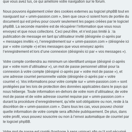
que vous avez lus, ce qui améliore votre navigation sur le forum.
Nous pouvons également créer des cookies externes au logiciel phpBB tout en
naviguant sur « umm-passion.com », bien que ceux-ci soient hors de portée du
document qui est prévu pour couvrir seulement les pages créées par le logiciel
phpBB. La seconde manière est de récupérer l’information que vous nous
envoyez et que nous collectons. Ceci peut être, et n’est pas limité à : la
publication de message en tant qu’utilisateur invité (désignée ci-après par
« messages invités »), l’enregistrement sur « umm-passion.com » (désignée ici
par « votre compte ») et les messages que vous envoyez après
l’enregistrement et lors d’une connexion (désignés ici par « vos messages »).
Votre compte contiendra au minimum un identifiant unique (désigné ci-après
par « votre nom d’utilisateur »), un mot de passe personnel utilisé pour la
connexion à votre compte (désigné ci-après par « votre mot de passe »), et
une adresse courriel personnelle valide (désignée ci-après par « votre
courriel »). Vos informations pour votre compte sur « umm-passion.com » sont
protégées par les lois de protection des données applicables dans le pays qui
nous héberge. Toute information en-dehors de votre nom d’utilisateur, de votre
mot de passe et de votre adresse courriel requise par « umm-passion.com »
durant la procédure d’enregistrement, qu’elle soit obligatoire ou non, reste à la
discrétion de « umm-passion.com ». Dans tous les cas, vous pouvez choisir
quelle information de votre compte sera affichée publiquement. De plus, dans
votre profil, vous pouvez souscrire ou non à l’envoi automatique de courriel par
le logiciel phpBB.
Votre mot de passe est crypté (hashage à sens unique) afin qu’il soit sécurisé.