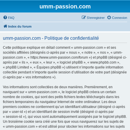
umm-passion.com
FAQ
S’enregistrer
Connexion
Index du forum
umm-passion.com - Politique de confidentialité
Cette politique explique en détail comment « umm-passion.com » et ses
sociétés affiliées (désignés ci-après par « nous », « notre », « nos », « umm-
passion.com », « https://www.umm-passion.com/forum ») et phpBB (désigné ci-
après par « ils », « eux », « leur », « logiciel phpBB », « www.phpbb.com »,
« phpBB Limited », « Équipes phpBB ») utilisent n’importe quelle information
collectée pendant n’importe quelle session d’utilisation de votre part (désignée
ci-après par « vos informations »).
Vos informations sont collectées de deux manières. Premièrement, en
naviguant sur « umm-passion.com », le logiciel phpBB créera un certain
nombre de cookies, qui sont des petits fichiers textes téléchargés dans les
fichiers temporaires du navigateur Internet de votre ordinateur. Les deux
premiers cookies ne contiennent qu’un identifiant utilisateur (désigné ci-après
par « user-id ») et un identifiant de session invité (désigné ci-après par
« session-id »), qui vous sont automatiquement assignés par le logiciel phpBB.
Un troisième cookie sera créé une fois que vous naviguerez sur les sujets de
« umm-passion.com » et est utilisé pour stocker les informations sur les sujets