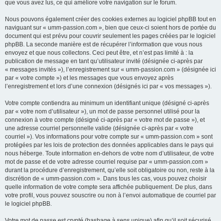
que vous avez lus, ce qui améliore votre navigation sur le forum.
Nous pouvons également créer des cookies externes au logiciel phpBB tout en
naviguant sur « umm-passion.com », bien que ceux-ci soient hors de portée du
document qui est prévu pour couvrir seulement les pages créées par le logiciel
phpBB. La seconde manière est de récupérer l’information que vous nous
envoyez et que nous collectons. Ceci peut être, et n’est pas limité à : la
publication de message en tant qu’utilisateur invité (désignée ci-après par
« messages invités »), l’enregistrement sur « umm-passion.com » (désignée ici
par « votre compte ») et les messages que vous envoyez après
l’enregistrement et lors d’une connexion (désignés ici par « vos messages »).
Votre compte contiendra au minimum un identifiant unique (désigné ci-après
par « votre nom d’utilisateur »), un mot de passe personnel utilisé pour la
connexion à votre compte (désigné ci-après par « votre mot de passe »), et
une adresse courriel personnelle valide (désignée ci-après par « votre
courriel »). Vos informations pour votre compte sur « umm-passion.com » sont
protégées par les lois de protection des données applicables dans le pays qui
nous héberge. Toute information en-dehors de votre nom d’utilisateur, de votre
mot de passe et de votre adresse courriel requise par « umm-passion.com »
durant la procédure d’enregistrement, qu’elle soit obligatoire ou non, reste à la
discrétion de « umm-passion.com ». Dans tous les cas, vous pouvez choisir
quelle information de votre compte sera affichée publiquement. De plus, dans
votre profil, vous pouvez souscrire ou non à l’envoi automatique de courriel par
le logiciel phpBB.
Votre mot de passe est crypté (hashage à sens unique) afin qu’il soit sécurisé.