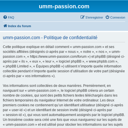
umm-passion.com
FAQ
S’enregistrer
Connexion
Index du forum
umm-passion.com - Politique de confidentialité
Cette politique explique en détail comment « umm-passion.com » et ses
sociétés affiliées (désignés ci-après par « nous », « notre », « nos », « umm-
passion.com », « https://www.umm-passion.com/forum ») et phpBB (désigné ci-
après par « ils », « eux », « leur », « logiciel phpBB », « www.phpbb.com »,
« phpBB Limited », « Équipes phpBB ») utilisent n’importe quelle information
collectée pendant n’importe quelle session d’utilisation de votre part (désignée
ci-après par « vos informations »).
Vos informations sont collectées de deux manières. Premièrement, en
naviguant sur « umm-passion.com », le logiciel phpBB créera un certain
nombre de cookies, qui sont des petits fichiers textes téléchargés dans les
fichiers temporaires du navigateur Internet de votre ordinateur. Les deux
premiers cookies ne contiennent qu’un identifiant utilisateur (désigné ci-après
par « user-id ») et un identifiant de session invité (désigné ci-après par
« session-id »), qui vous sont automatiquement assignés par le logiciel phpBB.
Un troisième cookie sera créé une fois que vous naviguerez sur les sujets de
« umm-passion.com » et est utilisé pour stocker les informations sur les sujets