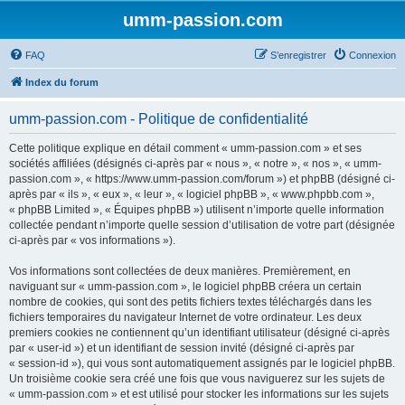
umm-passion.com
FAQ
S’enregistrer
Connexion
Index du forum
umm-passion.com - Politique de confidentialité
Cette politique explique en détail comment « umm-passion.com » et ses
sociétés affiliées (désignés ci-après par « nous », « notre », « nos », « umm-
passion.com », « https://www.umm-passion.com/forum ») et phpBB (désigné ci-
après par « ils », « eux », « leur », « logiciel phpBB », « www.phpbb.com »,
« phpBB Limited », « Équipes phpBB ») utilisent n’importe quelle information
collectée pendant n’importe quelle session d’utilisation de votre part (désignée
ci-après par « vos informations »).
Vos informations sont collectées de deux manières. Premièrement, en
naviguant sur « umm-passion.com », le logiciel phpBB créera un certain
nombre de cookies, qui sont des petits fichiers textes téléchargés dans les
fichiers temporaires du navigateur Internet de votre ordinateur. Les deux
premiers cookies ne contiennent qu’un identifiant utilisateur (désigné ci-après
par « user-id ») et un identifiant de session invité (désigné ci-après par
« session-id »), qui vous sont automatiquement assignés par le logiciel phpBB.
Un troisième cookie sera créé une fois que vous naviguerez sur les sujets de
« umm-passion.com » et est utilisé pour stocker les informations sur les sujets