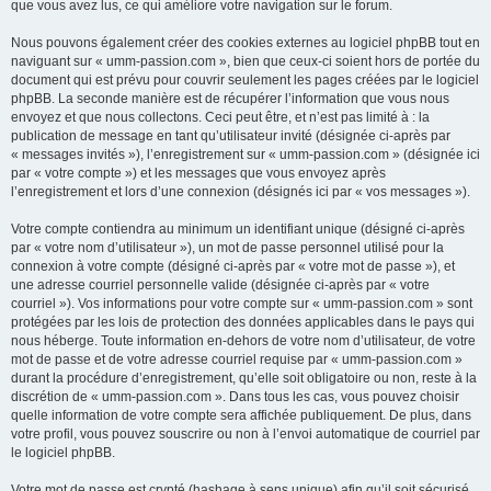
que vous avez lus, ce qui améliore votre navigation sur le forum.
Nous pouvons également créer des cookies externes au logiciel phpBB tout en
naviguant sur « umm-passion.com », bien que ceux-ci soient hors de portée du
document qui est prévu pour couvrir seulement les pages créées par le logiciel
phpBB. La seconde manière est de récupérer l’information que vous nous
envoyez et que nous collectons. Ceci peut être, et n’est pas limité à : la
publication de message en tant qu’utilisateur invité (désignée ci-après par
« messages invités »), l’enregistrement sur « umm-passion.com » (désignée ici
par « votre compte ») et les messages que vous envoyez après
l’enregistrement et lors d’une connexion (désignés ici par « vos messages »).
Votre compte contiendra au minimum un identifiant unique (désigné ci-après
par « votre nom d’utilisateur »), un mot de passe personnel utilisé pour la
connexion à votre compte (désigné ci-après par « votre mot de passe »), et
une adresse courriel personnelle valide (désignée ci-après par « votre
courriel »). Vos informations pour votre compte sur « umm-passion.com » sont
protégées par les lois de protection des données applicables dans le pays qui
nous héberge. Toute information en-dehors de votre nom d’utilisateur, de votre
mot de passe et de votre adresse courriel requise par « umm-passion.com »
durant la procédure d’enregistrement, qu’elle soit obligatoire ou non, reste à la
discrétion de « umm-passion.com ». Dans tous les cas, vous pouvez choisir
quelle information de votre compte sera affichée publiquement. De plus, dans
votre profil, vous pouvez souscrire ou non à l’envoi automatique de courriel par
le logiciel phpBB.
Votre mot de passe est crypté (hashage à sens unique) afin qu’il soit sécurisé.