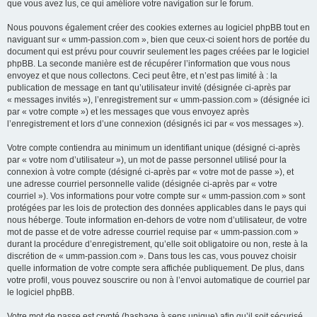
que vous avez lus, ce qui améliore votre navigation sur le forum.
Nous pouvons également créer des cookies externes au logiciel phpBB tout en
naviguant sur « umm-passion.com », bien que ceux-ci soient hors de portée du
document qui est prévu pour couvrir seulement les pages créées par le logiciel
phpBB. La seconde manière est de récupérer l’information que vous nous
envoyez et que nous collectons. Ceci peut être, et n’est pas limité à : la
publication de message en tant qu’utilisateur invité (désignée ci-après par
« messages invités »), l’enregistrement sur « umm-passion.com » (désignée ici
par « votre compte ») et les messages que vous envoyez après
l’enregistrement et lors d’une connexion (désignés ici par « vos messages »).
Votre compte contiendra au minimum un identifiant unique (désigné ci-après
par « votre nom d’utilisateur »), un mot de passe personnel utilisé pour la
connexion à votre compte (désigné ci-après par « votre mot de passe »), et
une adresse courriel personnelle valide (désignée ci-après par « votre
courriel »). Vos informations pour votre compte sur « umm-passion.com » sont
protégées par les lois de protection des données applicables dans le pays qui
nous héberge. Toute information en-dehors de votre nom d’utilisateur, de votre
mot de passe et de votre adresse courriel requise par « umm-passion.com »
durant la procédure d’enregistrement, qu’elle soit obligatoire ou non, reste à la
discrétion de « umm-passion.com ». Dans tous les cas, vous pouvez choisir
quelle information de votre compte sera affichée publiquement. De plus, dans
votre profil, vous pouvez souscrire ou non à l’envoi automatique de courriel par
le logiciel phpBB.
Votre mot de passe est crypté (hashage à sens unique) afin qu’il soit sécurisé.