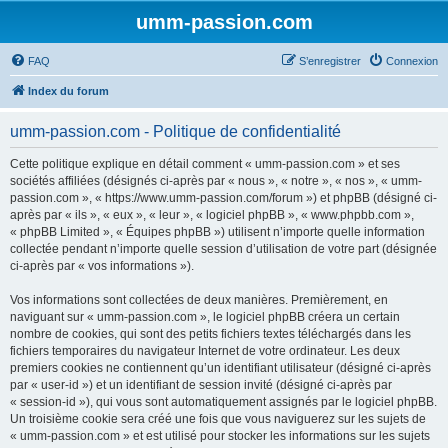
umm-passion.com
FAQ
S’enregistrer
Connexion
Index du forum
umm-passion.com - Politique de confidentialité
Cette politique explique en détail comment « umm-passion.com » et ses
sociétés affiliées (désignés ci-après par « nous », « notre », « nos », « umm-
passion.com », « https://www.umm-passion.com/forum ») et phpBB (désigné ci-
après par « ils », « eux », « leur », « logiciel phpBB », « www.phpbb.com »,
« phpBB Limited », « Équipes phpBB ») utilisent n’importe quelle information
collectée pendant n’importe quelle session d’utilisation de votre part (désignée
ci-après par « vos informations »).
Vos informations sont collectées de deux manières. Premièrement, en
naviguant sur « umm-passion.com », le logiciel phpBB créera un certain
nombre de cookies, qui sont des petits fichiers textes téléchargés dans les
fichiers temporaires du navigateur Internet de votre ordinateur. Les deux
premiers cookies ne contiennent qu’un identifiant utilisateur (désigné ci-après
par « user-id ») et un identifiant de session invité (désigné ci-après par
« session-id »), qui vous sont automatiquement assignés par le logiciel phpBB.
Un troisième cookie sera créé une fois que vous naviguerez sur les sujets de
« umm-passion.com » et est utilisé pour stocker les informations sur les sujets