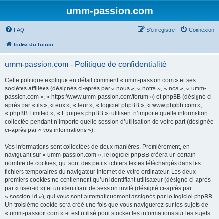
umm-passion.com
FAQ
S’enregistrer
Connexion
Index du forum
umm-passion.com - Politique de confidentialité
Cette politique explique en détail comment « umm-passion.com » et ses
sociétés affiliées (désignés ci-après par « nous », « notre », « nos », « umm-
passion.com », « https://www.umm-passion.com/forum ») et phpBB (désigné ci-
après par « ils », « eux », « leur », « logiciel phpBB », « www.phpbb.com »,
« phpBB Limited », « Équipes phpBB ») utilisent n’importe quelle information
collectée pendant n’importe quelle session d’utilisation de votre part (désignée
ci-après par « vos informations »).
Vos informations sont collectées de deux manières. Premièrement, en
naviguant sur « umm-passion.com », le logiciel phpBB créera un certain
nombre de cookies, qui sont des petits fichiers textes téléchargés dans les
fichiers temporaires du navigateur Internet de votre ordinateur. Les deux
premiers cookies ne contiennent qu’un identifiant utilisateur (désigné ci-après
par « user-id ») et un identifiant de session invité (désigné ci-après par
« session-id »), qui vous sont automatiquement assignés par le logiciel phpBB.
Un troisième cookie sera créé une fois que vous naviguerez sur les sujets de
« umm-passion.com » et est utilisé pour stocker les informations sur les sujets