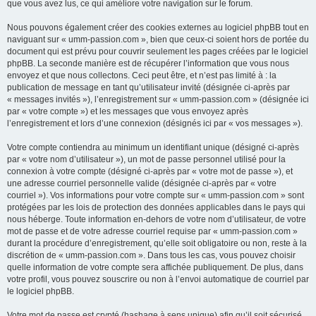
que vous avez lus, ce qui améliore votre navigation sur le forum.
Nous pouvons également créer des cookies externes au logiciel phpBB tout en
naviguant sur « umm-passion.com », bien que ceux-ci soient hors de portée du
document qui est prévu pour couvrir seulement les pages créées par le logiciel
phpBB. La seconde manière est de récupérer l’information que vous nous
envoyez et que nous collectons. Ceci peut être, et n’est pas limité à : la
publication de message en tant qu’utilisateur invité (désignée ci-après par
« messages invités »), l’enregistrement sur « umm-passion.com » (désignée ici
par « votre compte ») et les messages que vous envoyez après
l’enregistrement et lors d’une connexion (désignés ici par « vos messages »).
Votre compte contiendra au minimum un identifiant unique (désigné ci-après
par « votre nom d’utilisateur »), un mot de passe personnel utilisé pour la
connexion à votre compte (désigné ci-après par « votre mot de passe »), et
une adresse courriel personnelle valide (désignée ci-après par « votre
courriel »). Vos informations pour votre compte sur « umm-passion.com » sont
protégées par les lois de protection des données applicables dans le pays qui
nous héberge. Toute information en-dehors de votre nom d’utilisateur, de votre
mot de passe et de votre adresse courriel requise par « umm-passion.com »
durant la procédure d’enregistrement, qu’elle soit obligatoire ou non, reste à la
discrétion de « umm-passion.com ». Dans tous les cas, vous pouvez choisir
quelle information de votre compte sera affichée publiquement. De plus, dans
votre profil, vous pouvez souscrire ou non à l’envoi automatique de courriel par
le logiciel phpBB.
Votre mot de passe est crypté (hashage à sens unique) afin qu’il soit sécurisé.