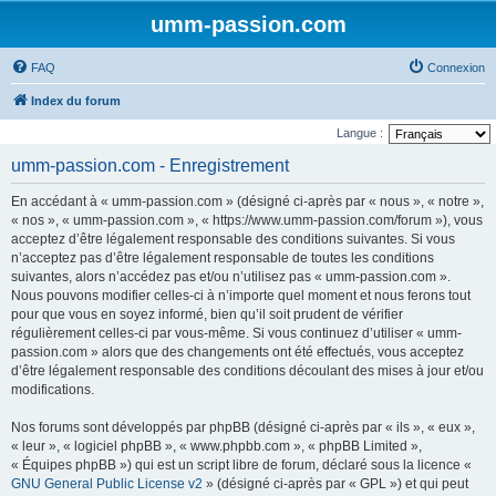
umm-passion.com
FAQ
Connexion
Index du forum
Langue :
umm-passion.com - Enregistrement
En accédant à « umm-passion.com » (désigné ci-après par « nous », « notre »,
« nos », « umm-passion.com », « https://www.umm-passion.com/forum »), vous
acceptez d’être légalement responsable des conditions suivantes. Si vous
n’acceptez pas d’être légalement responsable de toutes les conditions
suivantes, alors n’accédez pas et/ou n’utilisez pas « umm-passion.com ».
Nous pouvons modifier celles-ci à n’importe quel moment et nous ferons tout
pour que vous en soyez informé, bien qu’il soit prudent de vérifier
régulièrement celles-ci par vous-même. Si vous continuez d’utiliser « umm-
passion.com » alors que des changements ont été effectués, vous acceptez
d’être légalement responsable des conditions découlant des mises à jour et/ou
modifications.
Nos forums sont développés par phpBB (désigné ci-après par « ils », « eux »,
« leur », « logiciel phpBB », « www.phpbb.com », « phpBB Limited »,
« Équipes phpBB ») qui est un script libre de forum, déclaré sous la licence «
GNU General Public License v2
» (désigné ci-après par « GPL ») et qui peut