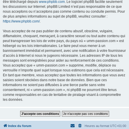
être téléchargé depuis
www.phpbb.com
. Le logiciel phpBB facilite seulement
les discussions sur Internet. phpBB Limited n’est pas responsable de ce que
nous acceptons ou n’acceptons pas comme contenu ou conduite permis. Pour
de plus amples informations au sujet de phpBB, veuillez consulter :
https://www.phpbb.com/
.
Vous acceptez de ne pas publier de contenu abusif, obscène, vulgaire,
diffamatoire, choquant, menaçant, à caractère sexuel ou tout autre contenu qui
peut transgresser les lois de votre pays, du pays où « umm-passion.com » est
hébergé ou les lois internationales. Le faire peut vous mener à un
bannissement immédiat et permanent, avec une notification à votre fournisseur
d’accès à Internet si nous le jugeons nécessaire. Les adresses IP de tous les
messages sont enregistrées pour aider au renforcement de ces conditions.
Vous acceptez que « umm-passion.com » supprime, modifie, déplace ou
verrouille n’importe quel sujet lorsque nous estimons que cela est nécessaire.
En tant que membre, vous acceptez que toutes les informations que vous avez
saisies soient stockées dans notre base de données. Bien que ces
informations ne soient pas diffusées à une tierce partie sans votre
consentement, ni « umm-passion.com », ni phpBB ne pourront être tenus
comme responsables en cas de tentative de piratage visant à compromettre
les données.
Index du forum
Heures au format
UTC+01:00