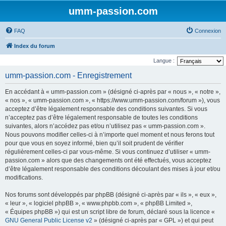
umm-passion.com
FAQ
Connexion
Index du forum
Langue :
umm-passion.com - Enregistrement
En accédant à « umm-passion.com » (désigné ci-après par « nous », « notre »,
« nos », « umm-passion.com », « https://www.umm-passion.com/forum »), vous
acceptez d’être légalement responsable des conditions suivantes. Si vous
n’acceptez pas d’être légalement responsable de toutes les conditions
suivantes, alors n’accédez pas et/ou n’utilisez pas « umm-passion.com ».
Nous pouvons modifier celles-ci à n’importe quel moment et nous ferons tout
pour que vous en soyez informé, bien qu’il soit prudent de vérifier
régulièrement celles-ci par vous-même. Si vous continuez d’utiliser « umm-
passion.com » alors que des changements ont été effectués, vous acceptez
d’être légalement responsable des conditions découlant des mises à jour et/ou
modifications.
Nos forums sont développés par phpBB (désigné ci-après par « ils », « eux »,
« leur », « logiciel phpBB », « www.phpbb.com », « phpBB Limited »,
« Équipes phpBB ») qui est un script libre de forum, déclaré sous la licence «
GNU General Public License v2
» (désigné ci-après par « GPL ») et qui peut