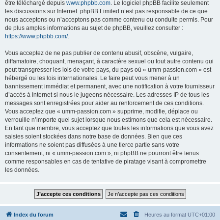
être téléchargé depuis
www.phpbb.com
. Le logiciel phpBB facilite seulement
les discussions sur Internet. phpBB Limited n’est pas responsable de ce que
nous acceptons ou n’acceptons pas comme contenu ou conduite permis. Pour
de plus amples informations au sujet de phpBB, veuillez consulter :
https://www.phpbb.com/
.
Vous acceptez de ne pas publier de contenu abusif, obscène, vulgaire,
diffamatoire, choquant, menaçant, à caractère sexuel ou tout autre contenu qui
peut transgresser les lois de votre pays, du pays où « umm-passion.com » est
hébergé ou les lois internationales. Le faire peut vous mener à un
bannissement immédiat et permanent, avec une notification à votre fournisseur
d’accès à Internet si nous le jugeons nécessaire. Les adresses IP de tous les
messages sont enregistrées pour aider au renforcement de ces conditions.
Vous acceptez que « umm-passion.com » supprime, modifie, déplace ou
verrouille n’importe quel sujet lorsque nous estimons que cela est nécessaire.
En tant que membre, vous acceptez que toutes les informations que vous avez
saisies soient stockées dans notre base de données. Bien que ces
informations ne soient pas diffusées à une tierce partie sans votre
consentement, ni « umm-passion.com », ni phpBB ne pourront être tenus
comme responsables en cas de tentative de piratage visant à compromettre
les données.
Index du forum
Heures au format
UTC+01:00