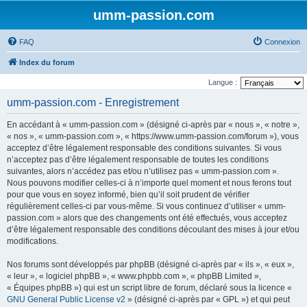
umm-passion.com
FAQ
Connexion
Index du forum
Langue :
umm-passion.com - Enregistrement
En accédant à « umm-passion.com » (désigné ci-après par « nous », « notre »,
« nos », « umm-passion.com », « https://www.umm-passion.com/forum »), vous
acceptez d’être légalement responsable des conditions suivantes. Si vous
n’acceptez pas d’être légalement responsable de toutes les conditions
suivantes, alors n’accédez pas et/ou n’utilisez pas « umm-passion.com ».
Nous pouvons modifier celles-ci à n’importe quel moment et nous ferons tout
pour que vous en soyez informé, bien qu’il soit prudent de vérifier
régulièrement celles-ci par vous-même. Si vous continuez d’utiliser « umm-
passion.com » alors que des changements ont été effectués, vous acceptez
d’être légalement responsable des conditions découlant des mises à jour et/ou
modifications.
Nos forums sont développés par phpBB (désigné ci-après par « ils », « eux »,
« leur », « logiciel phpBB », « www.phpbb.com », « phpBB Limited »,
« Équipes phpBB ») qui est un script libre de forum, déclaré sous la licence «
GNU General Public License v2
» (désigné ci-après par « GPL ») et qui peut