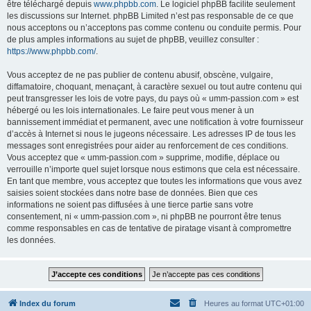
être téléchargé depuis
www.phpbb.com
. Le logiciel phpBB facilite seulement
les discussions sur Internet. phpBB Limited n’est pas responsable de ce que
nous acceptons ou n’acceptons pas comme contenu ou conduite permis. Pour
de plus amples informations au sujet de phpBB, veuillez consulter :
https://www.phpbb.com/
.
Vous acceptez de ne pas publier de contenu abusif, obscène, vulgaire,
diffamatoire, choquant, menaçant, à caractère sexuel ou tout autre contenu qui
peut transgresser les lois de votre pays, du pays où « umm-passion.com » est
hébergé ou les lois internationales. Le faire peut vous mener à un
bannissement immédiat et permanent, avec une notification à votre fournisseur
d’accès à Internet si nous le jugeons nécessaire. Les adresses IP de tous les
messages sont enregistrées pour aider au renforcement de ces conditions.
Vous acceptez que « umm-passion.com » supprime, modifie, déplace ou
verrouille n’importe quel sujet lorsque nous estimons que cela est nécessaire.
En tant que membre, vous acceptez que toutes les informations que vous avez
saisies soient stockées dans notre base de données. Bien que ces
informations ne soient pas diffusées à une tierce partie sans votre
consentement, ni « umm-passion.com », ni phpBB ne pourront être tenus
comme responsables en cas de tentative de piratage visant à compromettre
les données.
Index du forum
Heures au format
UTC+01:00